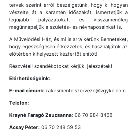
tervek szerint arról beszélgetünk, hogy ki hogyan
vészelte át a karantén időszakát, ismertetjük a
legújabb pályázatokat, és visszamenőleg
megünnepeljük a születés- és névnaposainkat is.
A Művelődési Ház, és mi is arra kérünk Benneteket,
hogy egészségesen érkezzetek, és használjátok az
előtérben kihelyezett kézfertőtlenítőt!
Részvételi szándékotokat kérjük, jelezzétek!
Elérhetőségeink:
E-mail címünk:
rakosmente.szervezo@vgyke.com
Telefon:
Krayné Faragó Zsuzsanna:
06 70 984 8468
Acsay Péter:
06 70 248 59 53