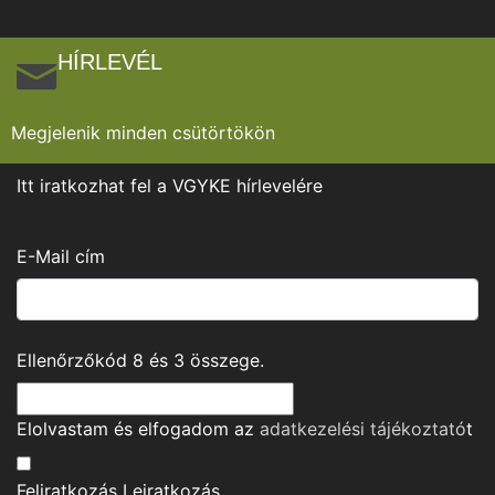
HÍRLEVÉL
Megjelenik minden csütörtökön
Itt iratkozhat fel a VGYKE hírlevelére
E-Mail cím
Ellenőrzőkód
8
és
3
összege.
Elolvastam és elfogadom az
adatkezelési tájékoztató
t
Feliratkozás
Leiratkozás