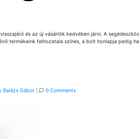
 visszajáró és az új vásárlók kedvében járni. A segédeszkö
évő termékeink felhozatala színes, a bolt honlapja pedig h
y
Balázs Gábor
|
0 Comments