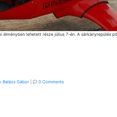
élményben lehetett része július 7-én. A sárkányrepülés pil
y
Balázs Gábor
|
0 Comments