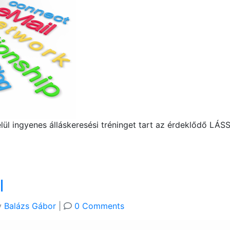
ül ingyenes álláskeresési tréninget tart az érdeklődő LÁS
l
y
Balázs Gábor
|
0 Comments