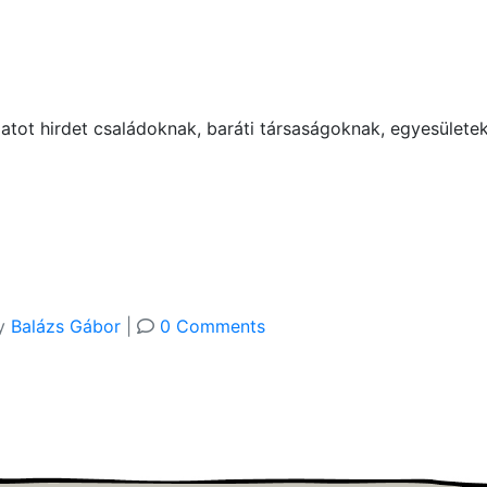
tot hirdet családoknak, baráti társaságoknak, egyesülete
y
Balázs Gábor
|
0 Comments