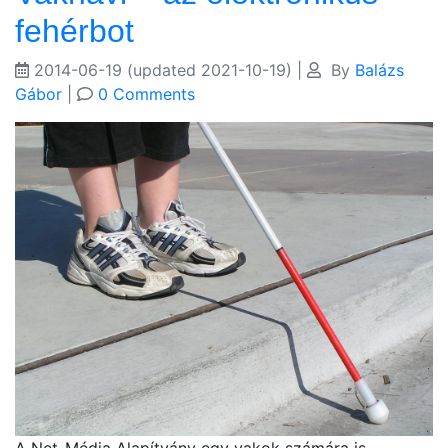
fehérbot
2014-06-19
(updated 2021-10-19)
|
By
Balázs
Gábor
|
0 Comments
A Net-Média Alapítvány egy vakok számára is