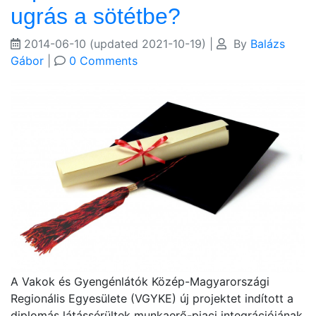
ugrás a sötétbe?
2014-06-10
(updated 2021-10-19)
|
By
Balázs
Gábor
|
0 Comments
A Vakok és Gyengénlátók Közép-Magyarországi
Regionális Egyesülete (VGYKE) új projektet indított a
diplomás látássérültek munkaerő-piaci integrációjának