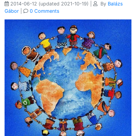
2014-06-12
(updated 2021-10-19)
|
By
Balázs
Gábor
|
0 Comments