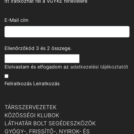
Itt iratkozhat fel a VGYKE hírlevelére
E-Mail cím
Ellenőrzőkód
3
és
2
összege.
Elolvastam és elfogadom az
adatkezelési tájékoztató
t
Feliratkozás
Leiratkozás
TÁRSSZERVEZETEK
KÖZÖSSÉGI KLUBOK
LÁTHATÁR BOLT SEGÉDESZKÖZÖK
GYÓGY-, FRISSÍTŐ-, NYIROK- ÉS