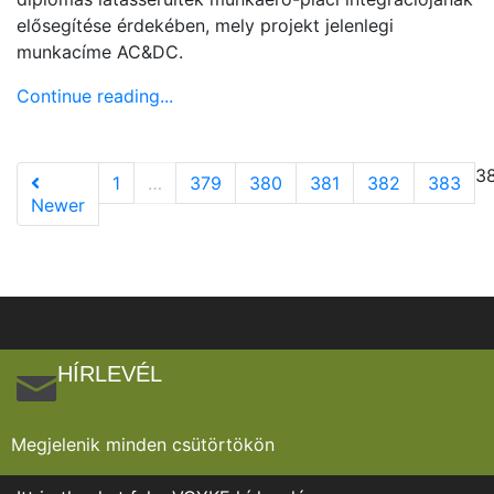
elősegítése érdekében, mely projekt jelenlegi
munkacíme AC&DC.
Continue reading...
3
1
…
379
380
381
382
383
Newer
HÍRLEVÉL
Megjelenik minden csütörtökön