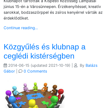
Klubnapot tartottak a Kispesti Közösség Lámpásai
június 15-én a Városünnepen. Érzékenyítéssel, kreatív
sarokkal, bodzaszörppel és zsíros kenyérrel várták az
érdeklődőket.
Continue reading...
Közgyűlés és klubnap a
ceglédi kistérségben
2014-06-15
(updated 2021-10-19)
|
By
Balázs
Gábor
|
0 Comments