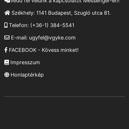
Vedd fel velünk a kapcsolatot Messenger-en!
Székhely:
1141 Budapest, Szugló utca 81.
Telefon:
(+36-1) 384-5541
E-mail:
ugyfel@vgyke.com
FACEBOOK - Kövess minket!
Impresszum
Honlaptérkép