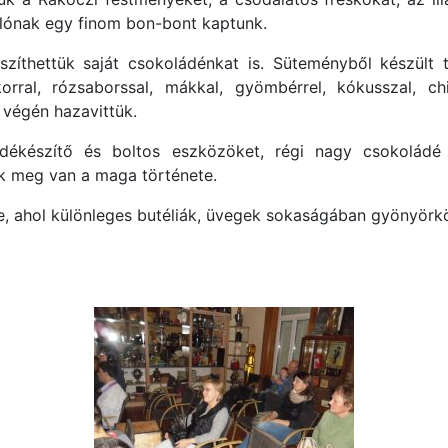
lónak egy finom bon-bont kaptunk.
zíthettük saját csokoládénkat is. Süteményből készült 
orral, rózsaborssal, mákkal, gyömbérrel, kókusszal, chi
a végén hazavittük.
dékészítő és boltos eszközöket, régi nagy csokoládé 
ak meg van a maga története.
e, ahol különleges butéliák, üvegek sokaságában gyönyörkö