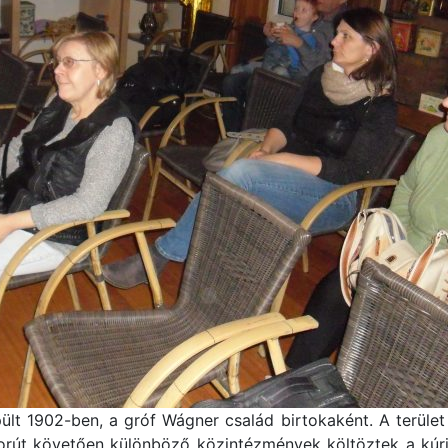
ült 1902-ben, a gróf Wágner család birtokaként. A terüle
borút követően különböző közintézmények költöztek a kúriáb