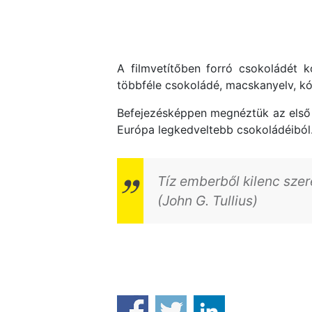
A filmvetítőben forró csokoládét 
többféle csokoládé, macskanyelv, k
Befejezésképpen megnéztük az első
Európa legkedveltebb csokoládéiból
Tíz emberből kilenc szere
(John G. Tullius)