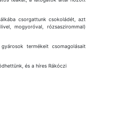
tálkába csorgattunk csokoládét, azt
livel, mogyoróval, rózsaszirommal)
gyárosok termékeit csomagolásait
dhettünk, és a híres Rákóczi