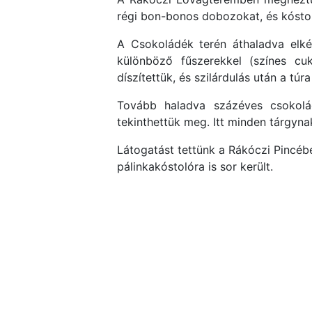
régi bon-bonos dobozokat, és kósto
A Csokoládék terén áthaladva elkés
különböző fűszerekkel (színes cuk
díszítettük, és szilárdulás után a túr
Tovább haladva százéves csokolá
tekinthettük meg. Itt minden tárgyn
Látogatást tettünk a Rákóczi Pincéb
pálinkakóstolóra is sor került.