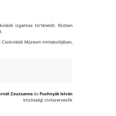
koládé izgalmas történetét. Közben
t.
a Csokoládé Múzeum mintaboltjában,
ernát Zsuzsanna
és
Puchnyák István
közösségi civilszervezők