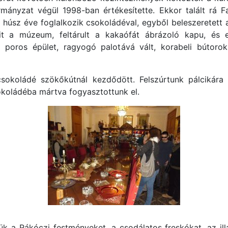
ányzat végül 1998-ban értékesítette. Ekkor talált rá Fa
 húsz éve foglalkozik csokoládéval, egyből beleszeretett a
 a múzeum, feltárult a kakaófát ábrázoló kapu, és eg
poros épület, ragyogó palotává vált, korabeli bútorok
 csokoládé szökőkútnál kezdődött. Felszúrtunk pálcikára
koládéba mártva fogyasztottunk el.
a Rákóczi festményeket, a csodálatos freskókat, az illat