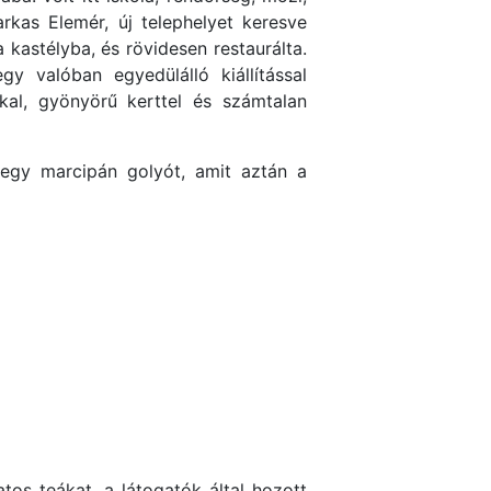
rkas Elemér, új telephelyet keresve
 kastélyba, és rövidesen restaurálta.
y valóban egyedülálló kiállítással
kal, gyönyörű kerttel és számtalan
 egy marcipán golyót, amit aztán a
os teákat, a látogatók által hozott