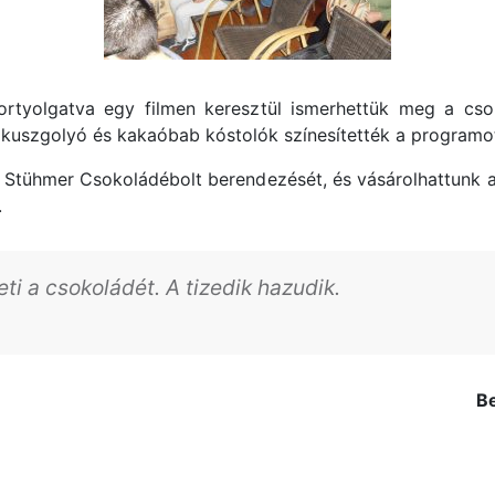
kortyolgatva egy filmen keresztül ismerhettük meg a cso
ókuszgolyó és kakaóbab kóstolók színesítették a programo
 Stühmer Csokoládébolt berendezését, és vásárolhattunk 
.
ti a csokoládét. A tizedik hazudik.
B