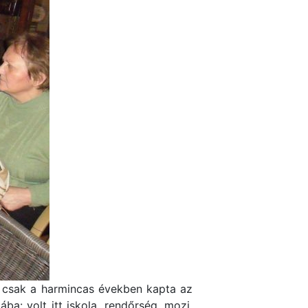
t csak a harmincas években kapta az
a: volt itt iskola, rendőrség, mozi,