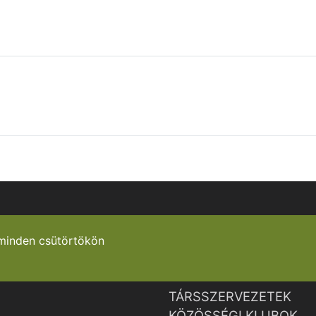
minden csütörtökön
TÁRSSZERVEZETEK
KÖZÖSSÉGI KLUBOK