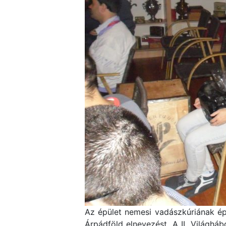
Az épület nemesi vadászkúriának ép
Árpádföld elnevezést. A II. Világhá