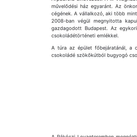
művelődési ház egyaránt. Az önkorm
cégének. A vállalkozó, aki több mint
2008-ban végül megnyitotta kapuit
gazdagodott Budapest. Az egykori 
csokoládétörténeti emlékkel.
A túra az épület főbejáratánál, a
csokoládé szökőkútból bugyogó cso
A Rákóczi Lovagteremben megnéztük 