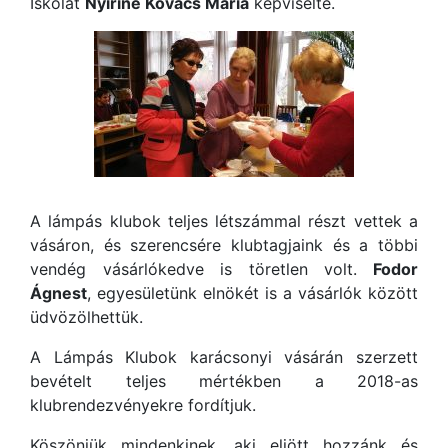
Iskolát
Nyíriné Kovács Mária
képviselte.
A lámpás klubok teljes létszámmal részt vettek a
vásáron, és szerencsére klubtagjaink és a többi
vendég vásárlókedve is töretlen volt.
Fodor
Ágnest
, egyesületünk elnökét is a vásárlók között
üdvözölhettük.
A Lámpás Klubok karácsonyi vásárán szerzett
bevételt teljes mértékben a 2018-as
klubrendezvényekre fordítjuk.
Köszönjük mindenkinek, aki eljött hozzánk és