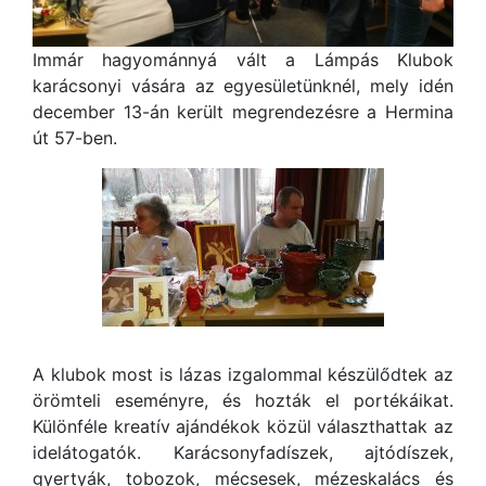
Immár hagyománnyá vált a Lámpás Klubok
karácsonyi vására az egyesületünknél, mely idén
december 13-án került megrendezésre a Hermina
út 57-ben.
A klubok most is lázas izgalommal készülődtek az
örömteli eseményre, és hozták el portékáikat.
Különféle kreatív ajándékok közül választhattak az
idelátogatók. Karácsonyfadíszek, ajtódíszek,
gyertyák, tobozok, mécsesek, mézeskalács és