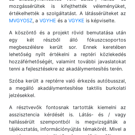
mozgássérültek is kifejthették véleményüket,
értékelhették a szolgáltatást. A látássérülteket az
MVGYOSZ
, a
VGYHE
és a
VGYKE
is képviselte.
A köszöntő és a projekt rövid bemutatása után
egy két részből álló fókuszcsoportos
megbeszélésre került sor. Ennek keretében
lehetőség nyílt értékelni a reptéri közlekedés
hozzáférhetőségét, valamint további javaslatokat
tenni a fejlesztésekre az akadálymentesítés terén.
Szóba került a reptérre való érkezés autóbusszal,
a megálló akadálymentesítése taktilis burkolati
jelzésekkel.
A résztvevők fontosnak tartották kiemelni az
asszisztencia kérdését is. Látás- és / vagy
hallássérült szempontból is megvizsgálták a
tájékoztatás, információnyújtás témakörét. Mivel a