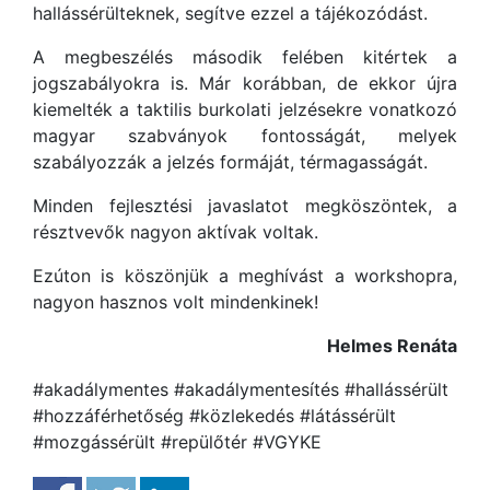
hallássérülteknek, segítve ezzel a tájékozódást.
A megbeszélés második felében kitértek a
jogszabályokra is. Már korábban, de ekkor újra
kiemelték a taktilis burkolati jelzésekre vonatkozó
magyar szabványok fontosságát, melyek
szabályozzák a jelzés formáját, térmagasságát.
Minden fejlesztési javaslatot megköszöntek, a
résztvevők nagyon aktívak voltak.
Ezúton is köszönjük a meghívást a workshopra,
nagyon hasznos volt mindenkinek!
Helmes Renáta
#akadálymentes #akadálymentesítés #hallássérült
#hozzáférhetőség #közlekedés #látássérült
#mozgássérült #repülőtér #VGYKE