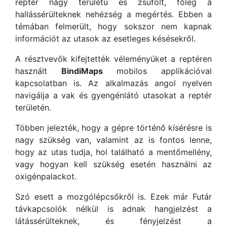
reptér nagy területű és zsúfolt, főleg a
hallássérülteknek nehézség a megértés. Ebben a
témában felmerült, hogy sokszor nem kapnak
információt az utasok az esetleges késésekről.
A résztvevők kifejtették véleményüket a reptéren
használt
BindiMaps
mobilos applikációval
kapcsolatban is. Az alkalmazás angol nyelven
navigálja a vak és gyengénlátó utasokat a reptér
területén.
Többen jelezték, hogy a gépre történő kísérésre is
nagy szükség van, valamint az is fontos lenne,
hogy az utas tudja, hol található a mentőmellény,
vagy hogyan kell szükség esetén használni az
oxigénpalackot.
Szó esett a mozgólépcsőkről is. Ezek már Futár
távkapcsolók nélkül is adnak hangjelzést a
látássérülteknek, és fényjelzést a