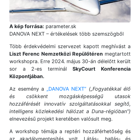
A kép forrása:
parameter.sk
DANOVA NEXT – értékelések több szemszögből
Több érdekvédelmi szervezet kapott meghívást a
Liszt Ferenc Nemzetközi Repülőtéren
megtartott
workshopra. Erre 2024. május 30-án délelőtt került
sor a 2-es terminál
SkyCourt Konferencia
Központjában.
Az esemény a
„DANOVA NEXT”
(„Fogyatékkal élő
és csökkent mozgásképességű utasok
hozzáférését innovatív szolgáltatásokkal segítő,
intelligens közlekedési hálózat a Duna-régióban”)
elnevezésű projekt keretében valósult meg.
A workshop témája a reptéri hozzáférhetőség és
az akadálymentesítés volt. Látás-, hallás- és