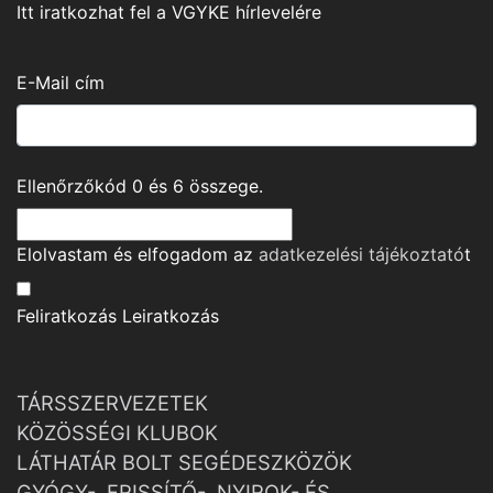
Itt iratkozhat fel a VGYKE hírlevelére
E-Mail cím
Ellenőrzőkód
0
és
6
összege.
Elolvastam és elfogadom az
adatkezelési tájékoztató
t
Feliratkozás
Leiratkozás
TÁRSSZERVEZETEK
KÖZÖSSÉGI KLUBOK
LÁTHATÁR BOLT SEGÉDESZKÖZÖK
GYÓGY-, FRISSÍTŐ-, NYIROK- ÉS