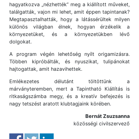
hagyatkozva „nézhették” meg a kiállított műveket,
találgatták, vajon mi lehet, amit éppen tapintanak?
Megtapasztalhatták, hogy a látássérültek milyen
különös világban élnek, hogyan érzékelik a
környezetüket, és a környezetükben lévő
dolgokat.
A program végén lehetőség nyílt origamizásra.
Többen kipróbálták, és nyuszikat, tulipánokat
hajtogattak, amit hazavihettek.
Emlékezetes délutánt töltöttünk a
márványteremben, mert a Tapintható Kiállítás is
ritkaságszámba megy, és a kreatív befejezés is
nagy tetszést aratott klubtagjaink körében.
Bernát Zsuzsanna
közösségi civilszervező