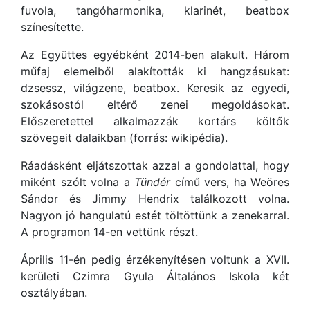
fuvola, tangóharmonika, klarinét, beatbox
s
zínesítette.
Az Együttes egyébként 2014-ben alakult. Három
műfaj elemeiből alakították ki hangzásukat:
dzsessz, világzene, beatbox. Keresik az egyedi,
szokásostól eltérő zenei megoldásokat.
Előszeretettel alkalmazzák kortárs költők
szövegeit dalaikban (forrás: wikipédia).
Ráadásként eljátszottak azzal a gondolattal, hogy
miként szólt volna a
Tündér
című vers, ha Weöres
Sándor és Jimmy Hendrix találkozott volna.
Nagyon jó hangulatú estét töltöttünk a zenekarral.
A programon 14-en vettünk részt.
Április 11-én pedig érzékenyítésen voltunk a XVII.
kerületi Czimra Gyula Általános Iskola két
osztályában.