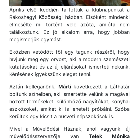
Április első keddjén tartottuk a klubnapunkat a
Rákoshegyi Közösségi házban. Elsőként mindenki
elmesélte mi történt vele azóta, amióta nem
találkoztunk. Ez jó alkalom arra, hogy jobban
megismerjük egymást.
Eközben vetődött föl egy tagunk részéről, hogy
hívjunk meg egy orvost, aki a modern szemészeti
kutatásokat és az új eljárásokat ismerteti nekünk.
Kérésének igyekszünk eleget tenni.
Aztán kolléganőnk,
Márti
következett a Láthatár
boltunk színeiben, aki ismertette velü
nk a magával
hozott termékeket: különböző nagyítókat, konyhai
eszközöket, amiket ki is lehetett próbálni. Szóba
kerültek egy kicsit a húsvéti népszokások is.
Mivel a Művelődési Háznak, ahol vagyunk, új
művelődésszervezője van
Telek Mónika