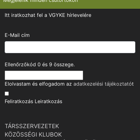
Megjelenik minden csütörtökön
Itt iratkozhat fel a VGYKE hírlevelére
E-Mail cím
Ellenőrzőkód
0
és
9
összege.
Elolvastam és elfogadom az
adatkezelési tájékoztató
t
Feliratkozás
Leiratkozás
TÁRSSZERVEZETEK
KÖZÖSSÉGI KLUBOK