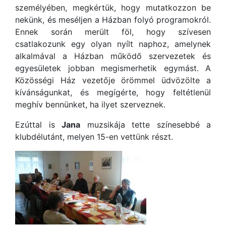
személyében, megkértük, hogy mutatkozzon be
nekünk, és meséljen a Házban folyó programokról.
Ennek során merült föl, hogy szívesen
csatlakozunk egy olyan nyílt naphoz, amelynek
alkalmával a Házban működő szervezetek és
egyesületek jobban megismerhetik egymást. A
Közösségi Ház vezetője örömmel üdvözölte a
kívánságunkat, és megígérte, hogy feltétlenül
meghív bennünket, ha ilyet szerveznek.
Ezúttal is
Jana
muzsikája tette színesebbé a
klubdélutánt, melyen 15-en vettünk részt.