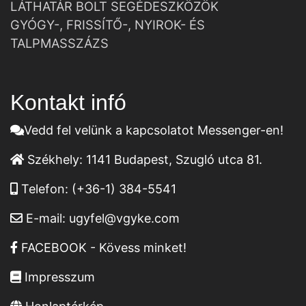
LÁTHATÁR BOLT SEGÉDESZKÖZÖK
GYÓGY-, FRISSÍTŐ-, NYIROK- ÉS
TALPMASSZÁZS
Kontakt infó
Vedd fel velünk a kapcsolatot Messenger-en!
Székhely:
1141 Budapest, Szugló utca 81.
Telefon:
(+36-1) 384-5541
E-mail:
ugyfel@vgyke.com
FACEBOOK - Kövess minket!
Impresszum