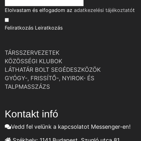
Elolvastam és elfogadom az
adatkezelési tájékoztató
t
Feliratkozás
Leiratkozás
TÁRSSZERVEZETEK
KÖZÖSSÉGI KLUBOK
LÁTHATÁR BOLT SEGÉDESZKÖZÖK
GYÓGY-, FRISSÍTŐ-, NYIROK- ÉS
TALPMASSZÁZS
Kontakt infó
Vedd fel velünk a kapcsolatot Messenger-en!
Székhely:
1141 Budapest, Szugló utca 81.