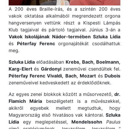
A 200 éves Braille-írás, és a szintén 200 éves
vakok oktatása alkalmából megrendezett orgona
hangversenyen vettünk részt a Kispesti Lámpás
Klub tagjaival és pártoló tagjaival. Június 3-án a
Vakok Iskolájának
Nádor-termében
Szluka Lídia
és
Péterfay Ferenc
orgonajátékát csodálhattuk
meg.
Szluka Lídia
előadásában
Krebs,
Bach,
Boelmann,
Karg-Elert
és
Gárdonyi
zeneművei csendültek fel.
Péterfay Ferenc
Vivaldi,
Bach,
Mozart
és
Dubois
zeneműveivel kedveskedett az érdeklődőknek.
Az egyes zenei blokkok között a műsorvezető,
dr.
Flamich Mária
beszélgetett is a művészekkel,
akikről egyebek mellett megtudtuk, hogy
Magyarország első hivatásos vak kántorai.
Szluka
Lídia
egy meglepetéssel,
Mendelssohn
Paulus
című oratóriumának
„Jeruzsálem, Jeruzsálem…”