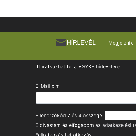
HÍRLEVÉL
Megjelenik 
Itt iratkozhat fel a VGYKE hírlevelére
E-Mail cím
Ellenőrzőkód
7
és
4
összege.
Elolvastam és elfogadom az
adatkezelési t
Feliratkozás
Leiratkozás