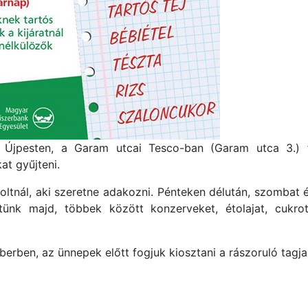
Újpesten, a Garam utcai Tesco-ban (Garam utca 3.) f
t gyűjteni.
boltnál, aki szeretne adakozni. Pénteken délután, szombat 
tünk majd, többek között konzerveket, étolajat, cukrot, 
ben, az ünnepek előtt fogjuk kiosztani a rászoruló tagja