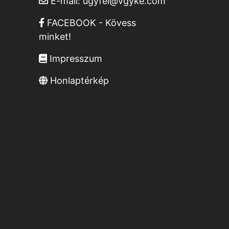
E-mail:
ugyfel@vgyke.com
FACEBOOK - Kövess
minket!
Impresszum
Honlaptérkép