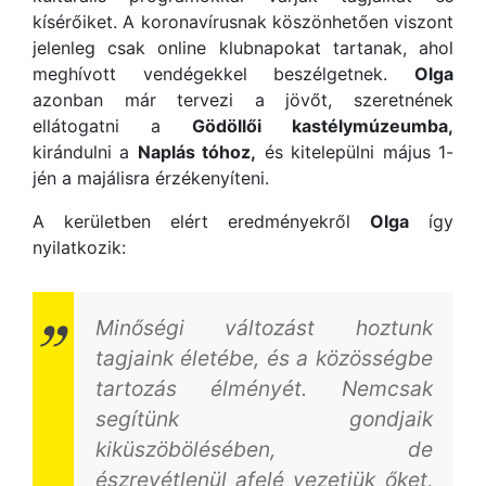
kísérőiket. A koronavírusnak köszönhetően viszont
jelenleg csak online klubnapokat tartanak, ahol
meghívott vendégekkel beszélgetnek.
Olga
azonban már tervezi a jövőt, szeretnének
ellátogatni a
Gödöllői kastélymúzeumba,
kirándulni a
Naplás tóhoz,
és kitelepülni május 1-
jén a majálisra érzékenyíteni.
A kerületben elért eredményekről
Olga
így
nyilatkozik:
Minőségi változást hoztunk
tagjaink életébe, és a közösségbe
tartozás élményét. Nemcsak
segítünk gondjaik
kiküszöbölésében, de
észrevétlenül afelé vezetjük őket,