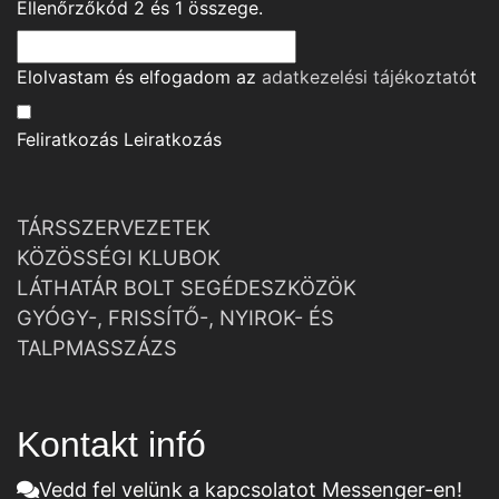
Ellenőrzőkód
2
és
1
összege.
Elolvastam és elfogadom az
adatkezelési tájékoztató
t
Feliratkozás
Leiratkozás
TÁRSSZERVEZETEK
KÖZÖSSÉGI KLUBOK
LÁTHATÁR BOLT SEGÉDESZKÖZÖK
GYÓGY-, FRISSÍTŐ-, NYIROK- ÉS
TALPMASSZÁZS
Kontakt infó
Vedd fel velünk a kapcsolatot Messenger-en!