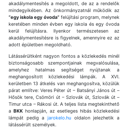
akadálymentesítés a megoldott, de az a rendelők
mindegyikében. Az önkormányzatnál működik az
“egy iskola egy óvoda”
felújítási program, melynek
keretében minden évben egy iskola és egy óvoda
kerül felújításra. Ilyenkor természetesen az
akadálymentesítésre is figyelnek, amennyire ez az
adott épületben megoldható.
Látássérültként nagyon fontos a közlekedés minél
biztonságosabb szempontjainak megvalósulása,
amelyhez hatalmas segítséget nyújtanak a
meghangosított közlekedési lámpák. A XVI.
kerületben 13 átkelés van meghangosítva, közülük
párat említve: Veres Péter út – Batsányi János út –
Hősök tere, Csömöri út – Szlovák út, Szlovák út –
Timur utca – Rákosi út. A teljes lista megtekinthető
a
BKK
honlapján, az esetleges hibás közlekedési
lámpát pedig a
jarokelo.hu
oldalon jelezhetik a
látássérült személyek.