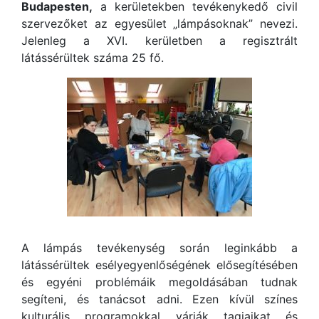
Budapesten,
a kerületekben tevékenykedő civil
szervezőket az egyesület „lámpásoknak” nevezi.
Jelenleg a XVI. kerületben a regisztrált
látássérültek száma 25 fő.
A lámpás tevékenység során leginkább a
látássérültek esélyegyenlőségének elősegítésében
és egyéni problémáik megoldásában tudnak
segíteni, és tanácsot adni. Ezen kívül színes
kulturális programokkal várják tagjaikat és