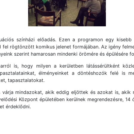
ituációs színházi előadás. Ezen a programon egy kisebb 
fel rögtönzött komikus jelenet formájában. Az igény felm
eink szerint hamarosan mindenki örömére és épülésére fog
arról is, hogy milyen a kerületben látássérültként közl
asztalatainkat, élményeinket a döntéshozók felé is me
t, tapasztalatokat.
is várja mindazokat, akik eddig eljöttek és azokat is, aki
elődési Központ épületében kerülnek megrendezésre, 14 ór
et érdeklődni.