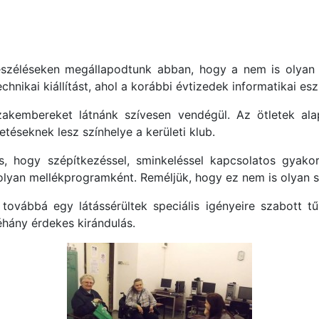
eszéléseken megállapodtunk abban, hogy a nem is olyan t
chnikai kiállítást, ahol a korábbi évtizedek informatikai e
szakembereket látnánk szívesen vendégül. Az ötletek ala
éseknek lesz színhelye a kerületi klub.
, hogy szépítkezéssel, sminkeléssel kapcsolatos gyakor
olyan mellékprogramként. Reméljük, hogy ez nem is olyan s
 továbbá egy látássérültek speciális igényeire szabott 
éhány érdekes kirándulás.