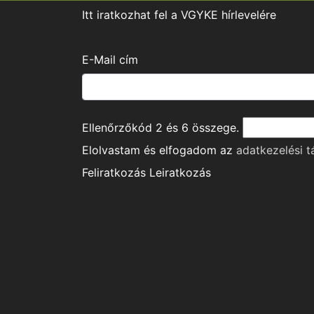
Itt iratkozhat fel a VGYKE hírlevelére
E-Mail cím
Ellenőrzőkód
2
és
6
összege.
Elolvastam és elfogadom az
adatkezelési t
Feliratkozás
Leiratkozás