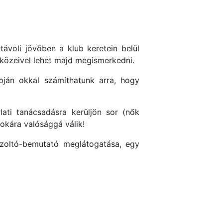
ávoli jövőben a klub keretein belül
szközeivel lehet majd megismerkedni.
pján okkal számíthatunk arra, hogy
lati tanácsadásra kerüljön sor (nők
okára valósággá válik!
tűzoltó-bemutató meglátogatása, egy