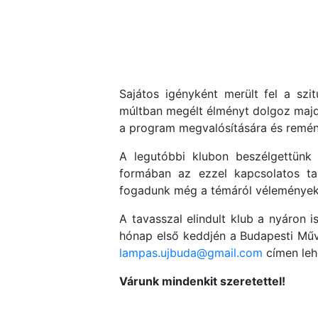
Sajátos igényként merült fel a sz
múltban megélt élményt dolgoz majd 
a program megvalósítására és remény
A legutóbbi klubon beszélgettünk 
formában az ezzel kapcsolatos tap
fogadunk még a témáról véleményeke
A tavasszal elindult klub a nyáron 
hónap első keddjén a Budapesti Műv
lampas.ujbuda@gmail.com
címen leh
Várunk mindenkit szeretettel!