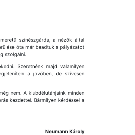
méretű színészgárda, a nézők által
erülése óta már beadtuk a pályázatot
 szolgálni.
ekedni. Szeretnénk majd valamilyen
gjeleníteni a jövőben, de szívesen
k még nem. A klubdélutánjaink minden
ás kezdettel. Bármilyen kérdéssel a
Neumann Károly