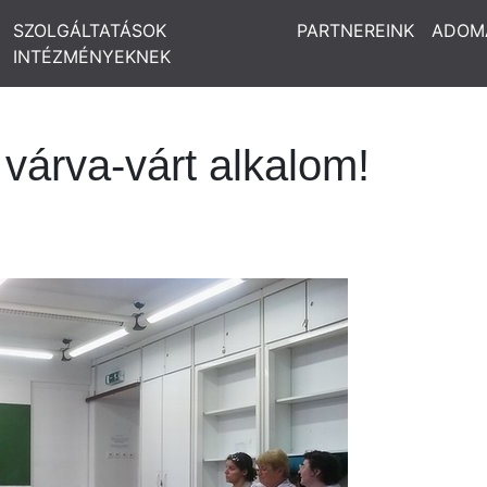
SZOLGÁLTATÁSOK
PARTNEREINK
ADOM
INTÉZMÉNYEKNEK
 várva-várt alkalom!