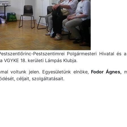
Pestszentlőrinc-Pestszentimrei Polgármesteri Hivatal és
a VGYKE 18. kerületi Lámpás Klubja.
al voltunk jelen. Egyesületünk elnöke,
Fodor Ágnes,
mo
ését, céljait, szolgáltatásait.