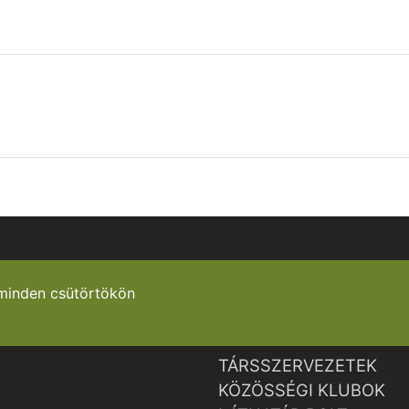
minden csütörtökön
TÁRSSZERVEZETEK
KÖZÖSSÉGI KLUBOK