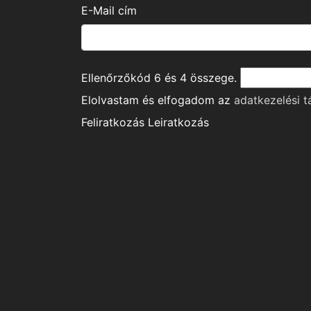
E-Mail cím
Ellenőrzőkód
6
és
4
összege.
Elolvastam és elfogadom az
adatkezelési t
Feliratkozás
Leiratkozás