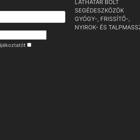
LÁTHATÁR BOLT
SEGÉDESZKÖZÖK
GYÓGY-, FRISSÍTŐ-,
NYIROK- ÉS TALPMASS
ájékoztató
t