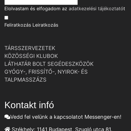
Elolvastam és elfogadom az
adatkezelési tájékoztató
t
Feliratkozás
Leiratkozás
TÁRSSZERVEZETEK
KÖZÖSSÉGI KLUBOK
LÁTHATÁR BOLT SEGÉDESZKÖZÖK
GYÓGY-, FRISSÍTŐ-, NYIROK- ÉS
TALPMASSZÁZS
Kontakt infó
Vedd fel velünk a kapcsolatot Messenger-en!
Székhely:
1141 Budapest, Szugló utca 81.