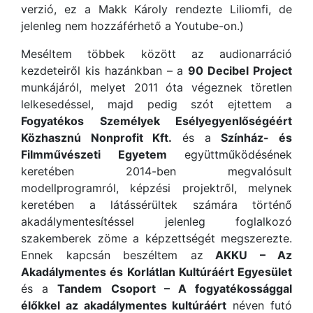
verzió, ez a Makk Károly rendezte Liliomfi, de
jelenleg nem hozzáférhető a Youtube-on.)
Meséltem többek között az audionarráció
kezdeteiről kis hazánkban – a
90 Decibel Project
munkájáról, melyet 2011 óta végeznek töretlen
lelkesedéssel, majd pedig szót ejtettem a
Fogyatékos Személyek Esélyegyenlőségéért
Közhasznú Nonprofit Kft.
és a
Színház- és
Filmművészeti Egyetem
együttműködésének
keretében 2014-ben megvalósult
modellprogramról, képzési projektről, melynek
keretében a látássérültek számára történő
akadálymentesítéssel jelenleg foglalkozó
szakemberek zöme a képzettségét megszerezte.
Ennek kapcsán beszéltem az
AKKU – Az
Akadálymentes és Korlátlan Kultúráért Egyesület
és a
Tandem Csoport – A fogyatékossággal
élőkkel az akadálymentes kultúráért
néven futó