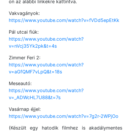
on az alábbi linkekre kattintva.
Vakvagányok:
https://www.youtube.com/watch?v=fVDd5epEtKk
Pál utcai fiúk:
https://www.youtube.com/watch?
v=nVcj35Yk2pk&t=4s
Zimmer Feri 2:
https://www.youtube.com/watch?
v=aGfQMF7vLpQ&t=18s
Meseautó:
https://www.youtube.com/watch?
v=_ADWcHL7U88&t=7s
Vasárnap éjjel:
https://www.youtube.com/watch?v=7g2r-2WPjOo
(Készült egy hatodik filmhez is akadálymentes