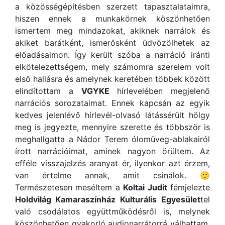
a közösségépítésben szerzett tapasztalataimra,
hiszen ennek a munkakörnek köszönhetően
ismertem meg mindazokat, akiknek narrálok és
akiket barátként, ismerősként üdvözölhetek az
előadásaimon. Így került szóba a narráció iránti
elkötelezettségem, mely számomra szerelem volt
első hallásra és amelynek keretében többek között
elindítottam a
VGYKE
hírlevelében megjelenő
narrációs sorozataimat. Ennek kapcsán az egyik
kedves jelenlévő hírlevél-olvasó látássérült hölgy
meg is jegyezte, mennyire szerette és többször is
meghallgatta a Nádor Terem ólomüveg-ablakairól
írott narrációimat, aminek nagyon örültem. Az
efféle visszajelzés aranyat ér, ilyenkor azt érzem,
van értelme annak, amit csinálok. 🙂
Természetesen meséltem a
Koltai Judit
fémjelezte
Holdvilág Kamaraszínház Kulturális
Egyesület
tel
való csodálatos együttműködésről is, melynek
köszönhetően gyakorló audionarrátorrá válhattam.