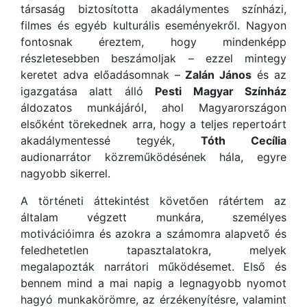
társaság biztosította akadálymentes színházi,
filmes és egyéb kulturális eseményekről. Nagyon
fontosnak éreztem, hogy mindenképp
részletesebben beszámoljak – ezzel mintegy
keretet adva előadásomnak –
Zalán János
és az
igazgatása alatt álló
Pesti Magyar Színház
áldozatos munkájáról, ahol Magyarországon
elsőként törekednek arra, hogy a teljes repertoárt
akadálymentessé tegyék,
Tóth Cecília
audionarrátor közreműködésének hála, egyre
nagyobb sikerrel.
A történeti áttekintést követően rátértem az
általam végzett munkára, személyes
motivációimra és azokra a számomra alapvető és
feledhetetlen tapasztalatokra, melyek
megalapozták narrátori működésemet. Első és
bennem mind a mai napig a legnagyobb nyomot
hagyó munkakörömre, az érzékenyítésre, valamint