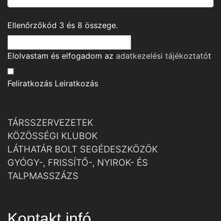
Ellenőrzőkód
3
és
8
összege.
Elolvastam és elfogadom az
adatkezelési tájékoztató
t
Feliratkozás
Leiratkozás
TÁRSSZERVEZETEK
KÖZÖSSÉGI KLUBOK
LÁTHATÁR BOLT SEGÉDESZKÖZÖK
GYÓGY-, FRISSÍTŐ-, NYIROK- ÉS
TALPMASSZÁZS
Kontakt infó