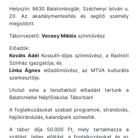
Helyszín: 8630 Balatonboglár, Széchenyi István u.
20. Az akadálymentesítés és segítő személy
megoldott.
Táborvezető:
Vecsey Miklós
színművész
Előadók:
Kováts Adél
Kossuth-díjas színművész, a Radnóti
Színház igazgatója, és
Linka Ágnes
előadóművész, az MTVA kulturális
szerkesztője.
Utolsó este a tanultakból előadást tartunk a
Balatonlellei Népfőiskolai Táborban!
A foglalkozásokat szabad programok, strandolás,
hajókirándulás, kalandpark színesítik.
A tábor díja 50.000 Ft, mely tartalmazza a
szállást, teljes ellátást, a foglalkozásokat és az