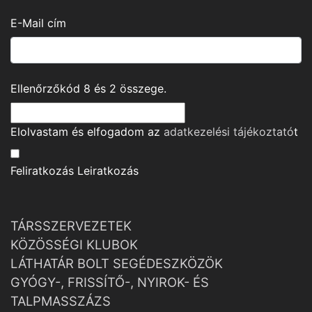
E-Mail cím
Ellenőrzőkód
8
és
2
összege.
Elolvastam és elfogadom az
adatkezelési tájékoztató
t
Feliratkozás
Leiratkozás
TÁRSSZERVEZETEK
KÖZÖSSÉGI KLUBOK
LÁTHATÁR BOLT SEGÉDESZKÖZÖK
GYÓGY-, FRISSÍTŐ-, NYIROK- ÉS
TALPMASSZÁZS