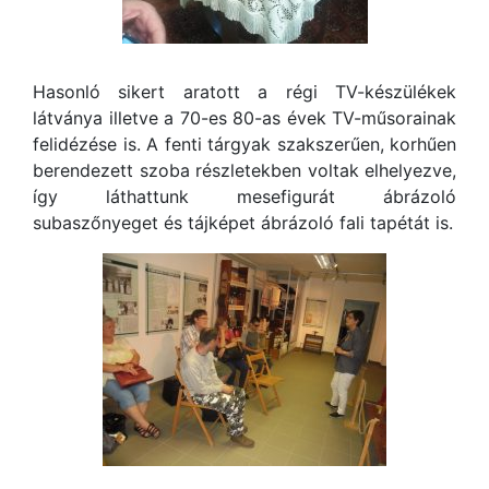
Hasonló sikert aratott a régi TV-készülékek
látványa illetve a 70-es 80-as évek TV-műsorainak
felidézése is. A fenti tárgyak szakszerűen, korhűen
berendezett szoba részletekben voltak elhelyezve,
így láthattunk mesefigurát ábrázoló
subaszőnyeget és tájképet ábrázoló fali tapétát is.