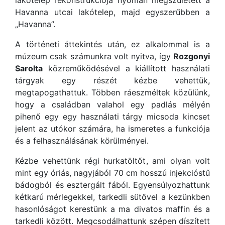
lakótelep rekonstrukciója nyomán megszületett a
Havanna utcai lakótelep, majd egyszerűbben a
„Havanna”.
A történeti áttekintés után, ez alkalommal is a
múzeum csak számunkra volt nyitva, így
Rozgonyi
Sarolta
közreműködésével a kiállított használati
tárgyak egy részét kézbe vehettük,
megtapogathattuk. Többen ráeszméltek közülünk,
hogy a családban valahol egy padlás mélyén
pihenő egy egy használati tárgy micsoda kincset
jelent az utókor számára, ha ismeretes a funkciója
és a felhasználásának körülményei.
Kézbe vehettünk régi hurkatöltőt, ami olyan volt
mint egy óriás, nagyjából 70 cm hosszú injekcióstű
bádogból és esztergált fából. Egyensúlyozhattunk
kétkarú mérlegekkel, tarkedli sütővel a kezünkben
hasonlóságot kerestünk a ma divatos maffin és a
tarkedli között. Megcsodálhattunk szépen díszített