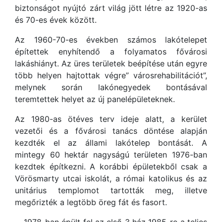
biztonságot nyújtó zárt világ jött létre az 1920-as
és 70-es évek között.
Az 1960-70-es években számos lakótelepet
építettek enyhítendő a folyamatos fővárosi
lakáshiányt. Az üres területek beépítése után egyre
több helyen hajtottak végre” városrehabilitációt”,
melynek során lakónegyedek bontásával
teremtettek helyet az új panelépületeknek.
Az 1980-as ötéves terv ideje alatt, a kerület
vezetői és a fővárosi tanács döntése alapján
kezdték el az állami lakótelep bontását. A
mintegy 60 hektár nagyságú területen 1976-ban
kezdtek építkezni. A korábbi épületekből csak a
Vörösmarty utcai iskolát, a római katolikus és az
unitárius templomot tartották meg, illetve
megőrizték a legtöbb öreg fát és fasort.