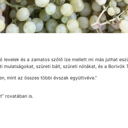
ó levelek és a zamatos szőlő íze mellett mi más juthat esz
i mulatságokat, szüreti bált, szüreti nótákat, és a Borivók 
en, mint az összes többi évszak együttvéve.”
t” rovatában is.