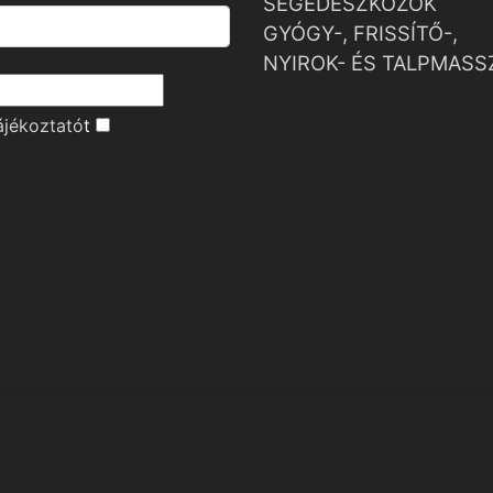
SEGÉDESZKÖZÖK
GYÓGY-, FRISSÍTŐ-,
NYIROK- ÉS TALPMASS
ájékoztató
t