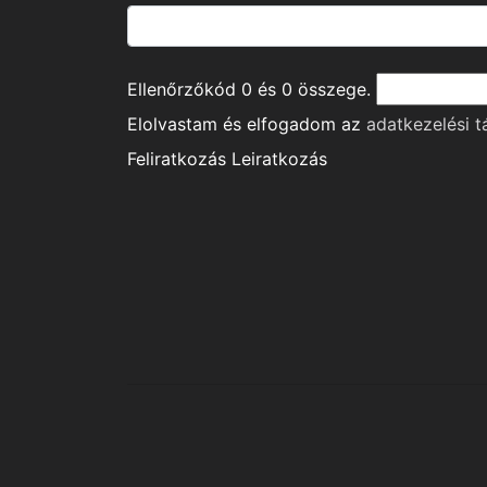
Ellenőrzőkód
0
és
0
összege.
Elolvastam és elfogadom az
adatkezelési t
Feliratkozás
Leiratkozás