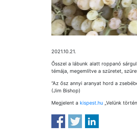
2021.10.21.
Ősszel a lábunk alatt roppanó sárgul
témája, megemlítve a szüretet, szüret
“Az ősz annyi aranyat hord a zsebéb
(Jim Bishop)
Megjelent a
kispest.hu
„Velünk történ