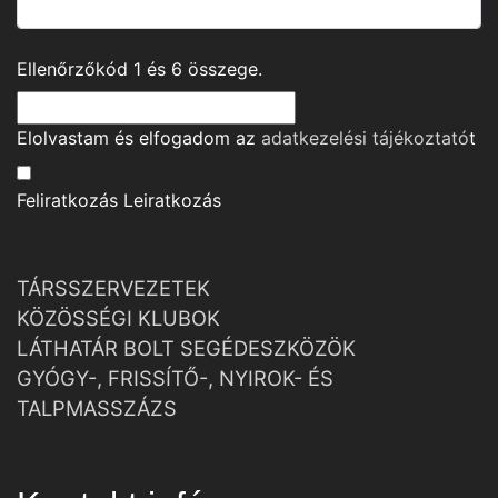
Ellenőrzőkód
1
és
6
összege.
Elolvastam és elfogadom az
adatkezelési tájékoztató
t
Feliratkozás
Leiratkozás
TÁRSSZERVEZETEK
KÖZÖSSÉGI KLUBOK
LÁTHATÁR BOLT SEGÉDESZKÖZÖK
GYÓGY-, FRISSÍTŐ-, NYIROK- ÉS
TALPMASSZÁZS