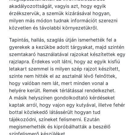
akadályozottságát, vagyis azt, hogy egyik
érzékszervük, a szemük kizárásával hogyan,
milyen más módon tudnak információt szerezni
közvetlen és távolabbi környezetükről.
Tapintás, hallás, szaglás útján ismerhették fel a
gyerekek a kezükbe adott tárgyakat, majd szintén
szemtakaró használatával rajzokat készítettek egy
rajzlapra. Érdekes volt látni, hogy az egyik kisfiú
letakart szemmel is milyen szép rajzot készített,
szinte nem hitték el az asztalnál lévő felnőttek,
hogy valóban nem lát, mert minden vonal a
helyére került. Remek térlátással rendelkezhet.
A másik helyszínen gondolkodtató kérdéseket
kaptak arról, hogy vajon egy kutyával, illetve fehér
bottal közlekedő látássérült hogyan tud
tájékozódni, színeket felismerni. Ezután
megismerhették és kipróbálhatták a beszélő
színfelismerő készüléket.