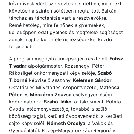
kézműveskedést szerveztek a sötétben, majd ezt
követően a szintén sötétben megtartott Balkáni
táncház és tánctanítás várt a résztvevőkre.
Remélhetőleg, mire felnőnek a gyermekek,
kellőképpen odafigyelnek és megfelelő segítséget
adnak majd a különféle nehézségekkel küzdő
társaiknak.
A program megnyitó ünnepségén részt vett
Fohsz
Tivadar
alpolgármester, Rózsahegyi Péter
Rákosliget önkormányzati képviselője,
Szabó
Tiborné
képviselő asszony,
Kelemen Sándor
Oktatási és Művelődési csoportvezető,
Matécsa
Péter
és
Mészáros Zsuzsa
esélyegyenlőségi
koordinátorok,
Szabó Ildikó
, a Rákosmenti Bóbita
Óvoda intézményvezetője, továbbá a szülői
közösség tagjai, kerületi óvodavezetők, a kerületi
sajtó képviselői,
Németh Orsolya
, a Vakok és
Gyengénlátók Közép-Magyarországi Regionális