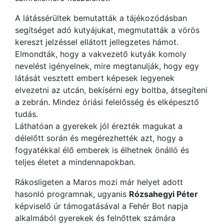
A látássérültek bemutatták a tájékozódásban
segítséget adó kutyájukat, megmutatták a vörös
kereszt jelzéssel ellátott jellegzetes hámot.
Elmondták, hogy a vakvezető kutyák komoly
nevelést igényelnek, mire megtanulják, hogy egy
látását vesztett embert képesek legyenek
elvezetni az utcán, bekísérni egy boltba, átsegíteni
a zebrán. Mindez óriási felelősség és elképesztő
tudás.
Láthatóan a gyerekek jól érezték magukat a
délelőtt során és megérezhették azt, hogy a
fogyatékkal élő emberek is élhetnek önálló és
teljes életet a mindennapokban.
Rákosligeten a Maros mozi már helyet adott
hasonló programnak, ugyanis
Rózsahegyi Péter
képviselő úr támogatásával a Fehér Bot napja
alkalmából gyerekek és felnőttek számára