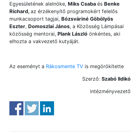
Egyesületének alelnöke,
Miks Csaba
és
Benke
Richard,
az érzékenyítő programokért felelős
munkacsoport tagjai,
Bózsváriné Göbölyös
Eszter
,
Domoszlai János
, a Közösség Lámpásai
közösség mentorai,
Plank László
önkéntes, aki
elhozta a vakvezető kutyáját.
Az eseményt a
Rákosmente TV
is megörökítette
Szerző:
Szabó Ildikó
intézményvezető