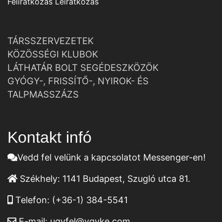
Feliratkozás
Leiratkozás
TÁRSSZERVEZETEK
KÖZÖSSÉGI KLUBOK
LÁTHATÁR BOLT SEGÉDESZKÖZÖK
GYÓGY-, FRISSÍTŐ-, NYIROK- ÉS
TALPMASSZÁZS
Kontakt infó
Vedd fel velünk a kapcsolatot Messenger-en!
Székhely:
1141 Budapest, Szugló utca 81.
Telefon:
(+36-1) 384-5541
E-mail:
ugyfel@vgyke.com