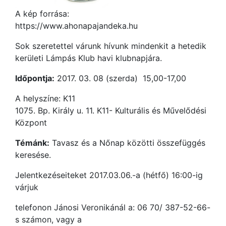
A kép forrása:
https://www.ahonapajandeka.hu
Sok szeretettel várunk hívunk mindenkit a hetedik
kerületi Lámpás Klub havi klubnapjára.
Időpontja:
2017. 03. 08 (szerda) 15,00-17,00
A helyszíne: K11
1075. Bp. Király u. 11. K11- Kulturális és Művelődési
Központ
Témánk:
Tavasz és a Nőnap közötti összefüggés
keresése.
Jelentkezéseiteket 2017.03.06.-a (hétfő) 16:00-ig
várjuk
telefonon Jánosi Veronikánál a: 06 70/ 387-52-66-
s számon, vagy a