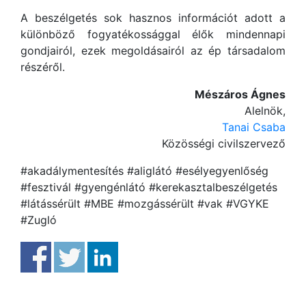
A beszélgetés sok hasznos információt adott a
különböző fogyatékossággal élők mindennapi
gondjairól, ezek megoldásairól az ép társadalom
részéről.
Mészáros Ágnes
Alelnök,
Tanai Csaba
Közösségi civilszervező
#akadálymentesítés #aliglátó #esélyegyenlőség
#fesztivál #gyengénlátó #kerekasztalbeszélgetés
#látássérült #MBE #mozgássérült #vak #VGYKE
#Zugló