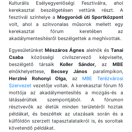
Kulturális Esélyegyenlőségi Fesztiválra, ahol
kerekasztal beszélgetésen vettünk részt. A
fesztivál színhelye a
Mogyoródi úti Sportközpont
volt, ahol a színvonalas műsorok mellett egy
kerekasztal fórum keretében az
akadálymentesítésről beszélgettek a meghívottak.
Egyesületünket
Mészáros Ágnes
alelnök és
Tanai
Csaba
közösségi civilszervező képviselte,
beszélgető társaik
Koller Sándor,
az
MBE
elnökhelyettese,
Becsey János
paralimpikon,
Herzlné Rohonyi Olga,
az
MBE Terézvárosi
Szervezet
vezetője voltak. A kerekasztal fórum fő
mottója az akadálymentesítés a mozgás-és a
látássérültek szempontjából. A fórumon
résztvevők az életük minden területéről hoztak
példákat, és beszéltek az utazásaik során és a
külföldön szerzett tapasztalataikról is, és soroltak
követendő példákat.