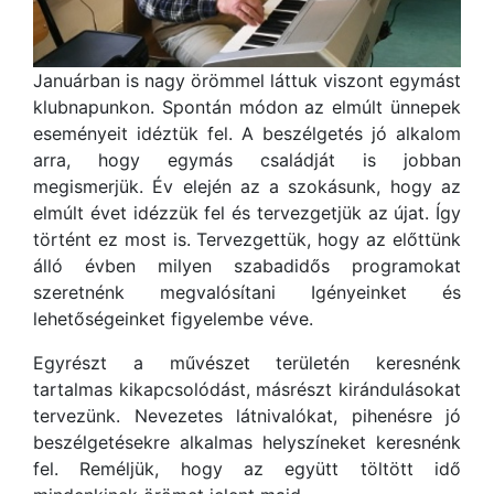
Januárban is nagy örömmel láttuk
viszont egymást
klubnapunkon. Spontán módon a
z elmúlt ünnepek
eseményeit idéztük fel. A beszélgetés jó alkalom
arra, hogy egymás családját is jobban
megismerjük. Év elején az a szokásunk, hogy az
elmúlt évet idézzük fel és tervezgetjük az újat. Így
történt ez most is. Tervezgettük, hogy az előttünk
álló évben milyen szabadidős programokat
szeretnénk megvalósítani Igényeinket és
lehetőségeinket figyelembe véve.
Egyrészt a művészet területén keresnénk
tartalmas kikapcsolódást, másrészt kirándulásokat
tervezünk. Nevezetes látnivalókat, pihenésre jó
beszélgetésekre alkalmas helyszíneket keresnénk
fel. Reméljük, hogy az együtt töltött idő