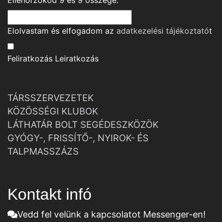
Ellenőrzőkód
9
és
9
összege.
Elolvastam és elfogadom az
adatkezelési tájékoztató
t
Feliratkozás
Leiratkozás
TÁRSSZERVEZETEK
KÖZÖSSÉGI KLUBOK
LÁTHATÁR BOLT SEGÉDESZKÖZÖK
GYÓGY-, FRISSÍTŐ-, NYIROK- ÉS
TALPMASSZÁZS
Kontakt infó
Vedd fel velünk a kapcsolatot Messenger-en!