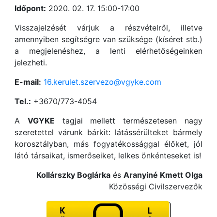
Időpont:
2020. 02. 17. 15:00-17:00
Visszajelzését várjuk a részvételről, illetve
amennyiben segítségre van szüksége (kíséret stb.)
a megjelenéshez, a lenti elérhetőségeinken
jelezheti.
E-mail:
16.kerulet.szervezo@vgyke.com
Tel.:
+3670/773-4054
A
VGYKE
tagjai mellett természetesen nagy
szeretettel várunk bárkit: látássérülteket bármely
korosztályban, más fogyatékossággal élőket, jól
látó társaikat, ismerőseiket, lelkes önkénteseket is!
Kollárszky Boglárka
és
Aranyiné Kmett Olga
Közösségi Civilszervezők