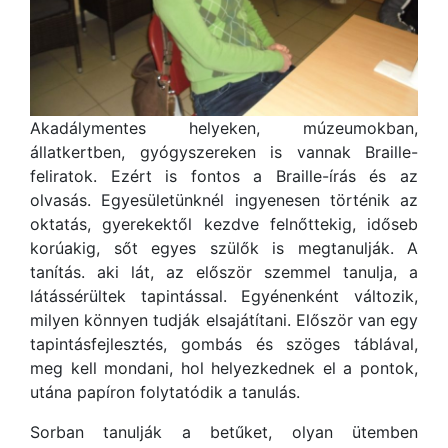
Akadálymentes helyeken, múzeumokban,
állatkertben, gyógyszereken is vannak Braille-
feliratok. Ezért is fontos a Braille-írás és az
olvasás. Egyesületünknél ingyenesen történik az
oktatás, gyerekektől kezdve felnőttekig, időseb
korúakig, sőt egyes szülők is megtanulják. A
tanítás. aki lát, az először szemmel tanulja, a
látássérültek tapintással. Egyénenként változik,
milyen könnyen tudják elsajátítani. Először van egy
tapintásfejlesztés, gombás és szöges táblával,
meg kell mondani, hol helyezkednek el a pontok,
utána papíron folytatódik a tanulás.
Sorban tanulják a betűket, olyan ütemben