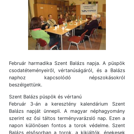
Február harmadika Szent Balázs napja. A püspök
csodatéteményeiről, vértanúságáról, és a Balázs
naphoz kapcsolódó népszokásokról
beszélgettünk.
Szent Balázs püspök és vértanú
Február 3-án a keresztény kalendárium Szent
Balázs napját ünnepli. A magyar néphagyomány
szerint ez ősi táltos terményvarázsló nap. Ezen a
napon különösen fontos a torok védelme. Szent
Balázs elsősorban a torok, a kikiáltók, énekesek