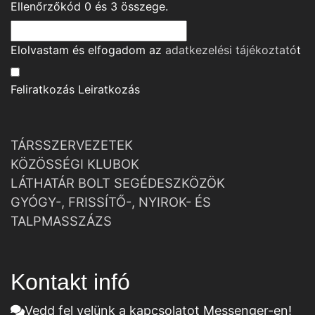
Ellenőrzőkód
0
és
3
összege.
Elolvastam és elfogadom az
adatkezelési tájékoztató
t
Feliratkozás
Leiratkozás
TÁRSSZERVEZETEK
KÖZÖSSÉGI KLUBOK
LÁTHATÁR BOLT SEGÉDESZKÖZÖK
GYÓGY-, FRISSÍTŐ-, NYIROK- ÉS
TALPMASSZÁZS
Kontakt infó
Vedd fel velünk a kapcsolatot Messenger-en!