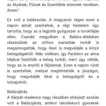
az Atyának, Fiúnak és Szentlélek Istennek nevében.
Amen.”
Ez volt a balázsolás. A magyarok régen ezen a
napon almát szenteltek, a régi hiedelem úgy
tartotta, hogy az a legjobb gyógyszer a torokfájás
ellen. Csanád megyében a Balázs-áldásban
részesültek az otthon maradtak torkát is
megsimogatták, hogy őket is megvédjék a kínzó
betegségektől. Más vidéken, így Parádon az alma
héjával füstölték a beteg torkát, mert úgy vélték,
hogy az is enyhíti a fájdalmat. Ezen a napon vizet
is szenteltek, mellyel meghintették a jószágot,
hogy megvédjék őket a betegségtől és a
tolvajoktól.
Balázsjárás
A Kárpát-medence nagy részében elterjedt szokás
volt a Balázsjárás, amikor iskoláskorú gyerekek