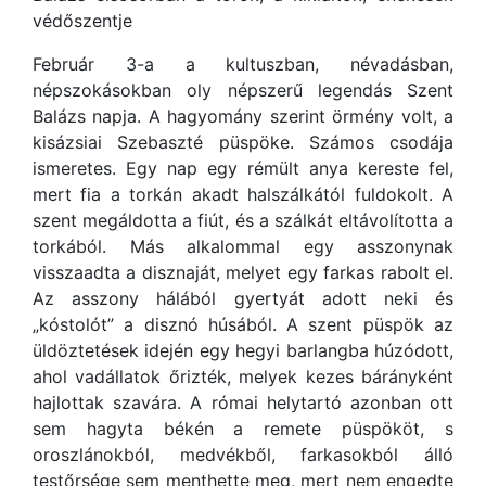
védőszentje
Február 3-a a kultuszban, névadásban,
népszokásokban oly népszerű legendás Szent
Balázs napja. A hagyomány szerint örmény volt, a
kisázsiai Szebaszté püspöke. Számos csodája
ismeretes. Egy nap egy rémült anya kereste fel,
mert fia a torkán akadt halszálkától fuldokolt. A
szent megáldotta a fiút, és a szálkát eltávolította a
torkából. Más alkalommal egy asszonynak
visszaadta a disznaját, melyet egy farkas rabolt el.
Az asszony hálából gyertyát adott neki és
„kóstolót” a disznó húsából. A szent püspök az
üldöztetések idején egy hegyi barlangba húzódott,
ahol vadállatok őrizték, melyek kezes bárányként
hajlottak szavára. A római helytartó azonban ott
sem hagyta békén a remete püspököt, s
oroszlánokból, medvékből, farkasokból álló
testőrsége sem menthette meg, mert nem engedte