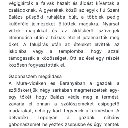
végigjárták a falvak házait és áldást kívántak a
családoknak. A gyerekek közül az egyik fiú Szent
Balázs püspöki ruhájába bújt, a többiek pedig
különféle jelmezeket öltöttek magukra. Nyársat
vittek magukkal és az áldáskérő szövegek
elmondása után a háziak étellel jutalmazták meg
őket. A falujárás után az ételeket elvitték az
iskolába vagy a templomba, hogy azzal
támogassák a közösséget. Ott az étel egy részét
közösen fogyasztották el.
Gabonaszem megáldása
A Mura-vidéken és Baranyában a gazdák a
szőlőskertjük négy sarkában megmetszettek egy-
egy tőkét, hogy Balázs védje meg a termést,
zavarja el onnan a szőlőszemeket csipegető
madarakat, nehogy kárt tegyenek a termésben. A
délvidéki Topolyán a gazdák néhány
gabonaszemet helyeztek zsebükbe és úgy mentek