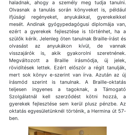
haladnak, ahogy a személy meg tudja tanulni.
Olvasnak a tanulás során könyveket is, például
ifjúsági regényeket, anyukákkal, gyerekeikkel
mesét. Andinak gyógypedagógusi diplomája van,
ezért a gyerekek fejlesztése is történhet, ha a
szülők kérik. Jelenleg öten tanulnak Braille-írást és
olvasást az anyukákon kívül, de vannak
visszajárók is, akik gyakorolni szeretnének.
Megváltozott a Braille írásmódja, új jelek,
rövidítések lettek. Ezért először a régit tanulják,
mert sok könyv e-szerint van írva. Azután az új
írásmód szerint is tanulnak. A Braille-oktatás
teljesen ingyenes a tagoknak, a Támogató
Szolgálatnál kell szerződést kötni hozzá, a
gyerekek fejlesztése sem kerül plusz pénzbe. Az
oktatás egyesületünknél történik, a Hermina út 57-
ben.