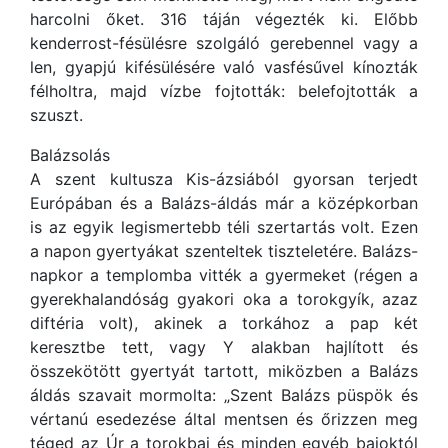
harcolni őket. 316 táján végezték ki. Előbb
kenderrost-fésülésre szolgáló gerebennel vagy a
len, gyapjú kifésülésére való vasfésűvel kínozták
félholtra, majd vízbe fojtották: belefojtották a
szuszt.
Balázsolás
A szent kultusza Kis-ázsiából gyorsan terjedt
Európában és a Balázs-áldás már a középkorban
is az egyik legismertebb téli szertartás volt. Ezen
a napon gyertyákat szenteltek tiszteletére. Balázs-
napkor a templomba vitték a gyermeket (régen a
gyerekhalandóság gyakori oka a torokgyík, azaz
diftéria volt), akinek a torkához a pap két
keresztbe tett, vagy Y alakban hajlított és
összekötött gyertyát tartott, miközben a Balázs
áldás szavait mormolta: „Szent Balázs püspök és
vértanú esedezése által mentsen és őrizzen meg
téged az Úr a torokbaj és minden egyéb bajoktól