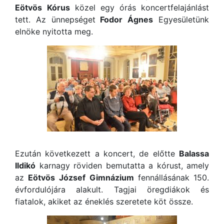
Eötvös
Kórus
közel egy órás koncertfelajánlást
tett. Az ünnepséget
Fodor Ágnes
Egyesületünk
elnöke nyitotta meg.
Ezután következett a koncert, de előtte
Balassa
Ildikó
karnagy röviden bemutatta a kórust, amely
az
Eötvös
József
Gimnázium
fennállásának 150.
évfordulójára alakult. Tagjai öregdiákok és
fiatalok, akiket az éneklé
s szeretete köt össze.