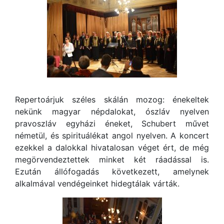
Repertoárjuk széles skálán mozog: énekeltek
nekünk magyar népdalokat, ószláv nyelven
pravoszláv egyházi éneket, Schubert művet
németül, és spirituálékat angol nyelven. A koncert
ezekkel a dalokkal hivatalosan véget ért, de még
megörvendeztettek minket két ráadással is.
Ezután állófogadás következett, amelynek
alkalmával vendégeinket hidegtálak várták.