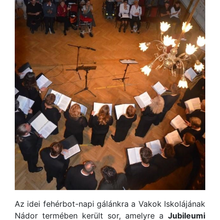
Az idei fehérbot-napi gálánkra a Vakok Iskolájának
Nádor termében került sor, amelyre a
Jubileumi