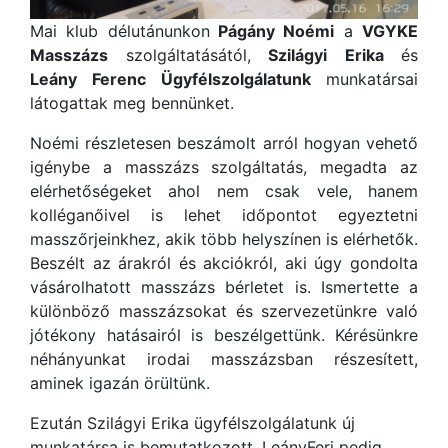
Mai klub délutánunkon
Págány Noémi
a
VGYKE
Masszázs
szolgáltatásától,
Szilágyi
Erika
és
Leány
Ferenc
Ügyfélszolgálatunk
munkatársai
látogattak meg bennünket.
Noémi részletesen beszámolt arról hogyan vehető
igénybe a masszázs szolgáltatás, megadta az
elérhetőségeket ahol nem csak vele, hanem
kolléganőivel is lehet időpontot egyeztetni
masszőrjeinkhez, akik több helyszínen is elérhetők.
Beszélt az árakról és akciókról, aki úgy gondolta
vásárolhatott masszázs bérletet is. Ismertette a
különböző masszázsokat és szervezetünkre való
jótékony hatásairól is beszélgettünk. Kérésünkre
néhányunkat irodai masszázsban részesített,
aminek igazán örültünk.
Ezután Szilágyi Erika ügyfélszolgálatunk új
munkatársa is bemutatkozott, LeányFeri pedig