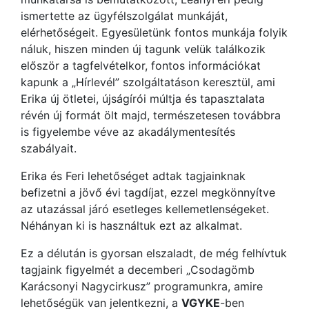
ismertette az ügyfélszolgálat munkáját,
elérhetőségeit. Egyesületünk fontos munkája folyik
náluk, hiszen minden új tagunk velük találkozik
először a tagfelvételkor, fontos információkat
kapunk a „Hírlevél” szolgáltatáson keresztül, ami
Erika új ötletei, újságírói múltja és tapasztalata
révén új formát ölt majd, természetesen továbbra
is figyelembe véve az akadálymentesítés
szabályait.
Erika és Feri lehetőséget adtak tagjainknak
befizetni a jövő évi tagdíjat, ezzel megkönnyítve
az utazással járó esetleges kellemetlenségeket.
Néhányan ki is használtuk ezt az alkalmat.
Ez a délután is gyorsan elszaladt, de még felhívtuk
tagjaink figyelmét a decemberi „Csodagömb
Karácsonyi Nagycirkusz” programunkra, amire
lehetőségük van jelentkezni, a
VGYKE
-ben