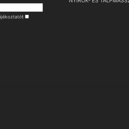
NYIROK- ÉS TALPMASS
ájékoztató
t