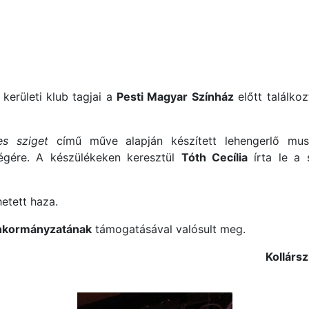
 kerületi klub tagjai a
Pesti Magyar Színház
előtt találko
es sziget
című műve alapján készített lehengerlő mus
ségére. A készülékeken keresztül
Tóth Cecília
írta le a 
etett haza.
Önkormányzatának
támogatásával valósult meg.
Kollárs