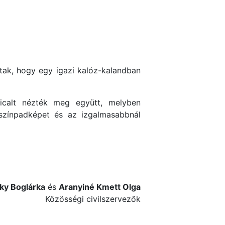
ztak, hogy egy igazi kalóz-kalandban
icalt nézték meg együtt, melyben
színpadképet és az izgalmasabbnál
zky Boglárka
és
Aranyiné Kmett Olga
Közösségi civilszervezők