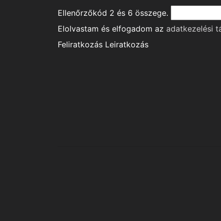
Ellenőrzőkód
2
és
6
összege.
Elolvastam és elfogadom az
adatkezelési t
Feliratkozás
Leiratkozás