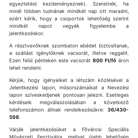
egyeztetést kezdeményeznek). Szeretnék, ha
minél többen tudnának mindkét nap ott maradni,
ezért kérik, hogy a csoportok lehetőség szerint
mindkét napot vegyék figyelembe a
jelentkezéskor.
A résztvevőknek szombaton ebédet biztosítanak,
a szállást igénylőknek vacsorát, illetve reggelit.
Ezen felül pénteken este vacsorát
800 Ft/fő
áron
lehet rendelni.
Kérjük, hogy igényeiket a létszám közlésével a
Jelentkezési lapon, műsorszámaikat a Nevezési
lapon szíveskedjenek pontosan jelezni. Esetleges
kérdéseik megválaszolásában a következő
telefonszámon állnak rendelkezésükre:
36/430-
598
.
Várják jelentkezésüket a Fővárosi Speciális
Művészeti Fesztiválra, mellyel újabb lehetőség