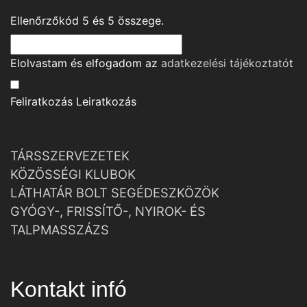
Ellenőrzőkód
5
és
5
összege.
Elolvastam és elfogadom az
adatkezelési tájékoztató
t
Feliratkozás
Leiratkozás
TÁRSSZERVEZETEK
KÖZÖSSÉGI KLUBOK
LÁTHATÁR BOLT SEGÉDESZKÖZÖK
GYÓGY-, FRISSÍTŐ-, NYIROK- ÉS
TALPMASSZÁZS
Kontakt infó