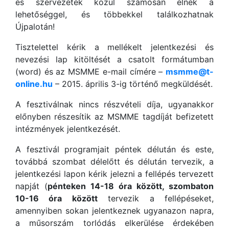
és szervezetek közül számosan élnek a
lehetőséggel, és többekkel találkozhatnak
Újpalotán!
Tisztelettel kérik a mellékelt jelentkezési és
nevezési lap kitöltését a csatolt formátumban
(word) és az MSMME e-mail címére –
msmme@t-
online.hu
– 2015. április 3-ig történő megküldését.
A fesztiválnak nincs részvételi díja, ugyanakkor
előnyben részesítik az MSMME tagdíját befizetett
intézmények jelentkezését.
A fesztivál programjait péntek délután és este,
továbbá szombat délelőtt és délután tervezik, a
jelentkezési lapon kérik jelezni a fellépés tervezett
napját (
pénteken 14-18 óra között, szombaton
10-16 óra között
tervezik a fellépéseket,
amennyiben sokan jelentkeznek ugyanazon napra,
a műsorszám torlódás elkerülése érdekében