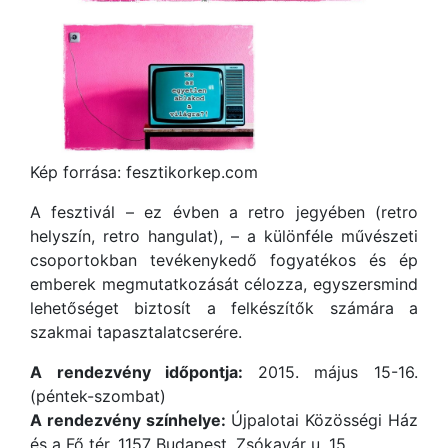
Kép forrása: fesztikorkep.com
A fesztivál – ez évben a retro jegyében (retro
helyszín, retro hangulat), – a különféle művészeti
csoportokban tevékenykedő fogyatékos és ép
emberek megmutatkozását célozza, egyszersmind
lehetőséget biztosít a felkészítők számára a
szakmai tapasztalatcserére.
A rendezvény időpontja:
2015. május 15-16.
(péntek-szombat)
A rendezvény színhelye:
Újpalotai Közösségi Ház
és a Fő tér, 1157 Budapest, Zsókavár u. 15.