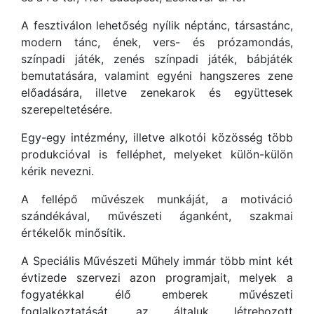
A fesztiválon lehetőség nyílik néptánc, társastánc,
modern tánc, ének, vers- és prózamondás,
színpadi játék, zenés színpadi játék, bábjáték
bemutatására, valamint egyéni hangszeres zene
előadására, illetve zenekarok és együttesek
szerepeltetésére.
Egy-egy intézmény, illetve alkotói közösség több
produkcióval is felléphet, melyeket külön-külön
kérik nevezni.
A fellépő művészek munkáját, a motiváció
szándékával, művészeti áganként, szakmai
értékelők minősítik.
A Speciális Művészeti Műhely immár több mint két
évtizede szervezi azon programjait, melyek a
fogyatékkal élő emberek művészeti
foglalkoztatását, az általuk létrehozott