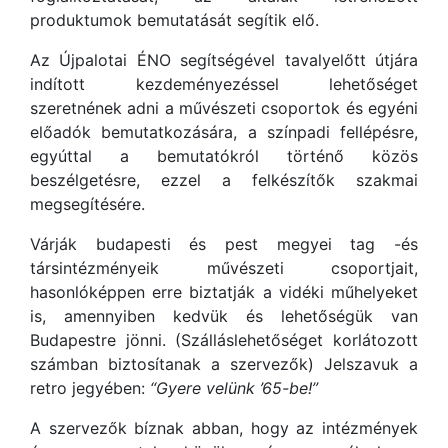
produktumok bemutatását segítik elő.
Az Újpalotai ÉNO segítségével tavalyelőtt útjára
indított kezdeményezéssel lehetőséget
szeretnének adni a művészeti csoportok és egyéni
előadók bemutatkozására, a színpadi fellépésre,
egyúttal a bemutatókról történő közös
beszélgetésre, ezzel a felkészítők szakmai
megsegítésére.
Várják budapesti és pest megyei tag -és
társintézményeik művészeti csoportjait,
hasonlóképpen erre biztatják a vidéki műhelyeket
is, amennyiben kedvük és lehetőségük van
Budapestre jönni. (Szálláslehetőséget korlátozott
számban biztosítanak a szervezők) Jelszavuk a
retro jegyében:
“Gyere velünk ’65-be!”
A szervezők bíznak abban, hogy az intézmények