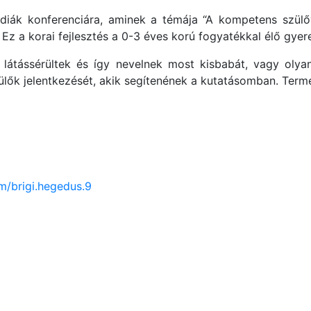
 diák konferenciára, aminek a témája “A kompetens szülő
Ez a korai fejlesztés a 0-3 éves korú fogyatékkal élő gyer
látássérültek és így nevelnek most kisbabát, vagy olyan 
ülők jelentkezését, akik segítenének a kutatásomban. Termé
m/brigi.hegedus.9