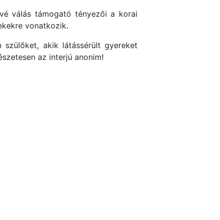
vé válás támogató tényezői a korai
ekekre vonatkozik.
szülőket, akik látássérült gyereket
szetesen az interjú anonim!