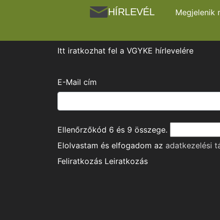
HÍRLEVÉL
Megjelenik 
Itt iratkozhat fel a VGYKE hírlevelére
E-Mail cím
Ellenőrzőkód
6
és
9
összege.
Elolvastam és elfogadom az
adatkezelési t
Feliratkozás
Leiratkozás