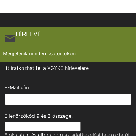
HÍRLEVÉL
Megjelenik minden csütörtökön
Itt iratkozhat fel a VGYKE hírlevelére
E-Mail cím
Ellenőrzőkód
9
és
2
összege.
Elolvastam és elfogadom az
adatkezelési tájékoztató
t