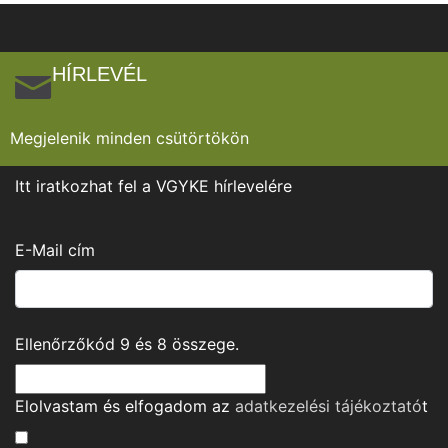
HÍRLEVÉL
Megjelenik minden csütörtökön
Itt iratkozhat fel a VGYKE hírlevelére
E-Mail cím
Ellenőrzőkód
9
és
8
összege.
Elolvastam és elfogadom az
adatkezelési tájékoztató
t