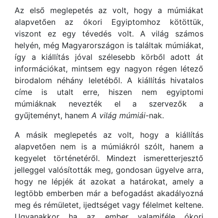
Az első meglepetés az volt, hogy a múmiákat
alapvetően az ókori Egyiptomhoz kötöttük,
viszont ez egy tévedés volt. A világ számos
helyén, még Magyarországon is találtak múmiákat,
így a kiállítás jóval szélesebb körből adott át
információkat, mintsem egy nagyon régen létező
birodalom néhány leletéből. A kiállítás hivatalos
címe is utalt erre, hiszen nem egyiptomi
múmiáknak nevezték el a szervezők a
gyűjteményt, hanem
A világ múmiái
-nak.
A másik meglepetés az volt, hogy a kiállítás
alapvetően nem is a múmiákról szólt, hanem a
kegyelet történetéről. Mindezt ismeretterjesztő
jelleggel valósították meg, gondosan ügyelve arra,
hogy ne lépjék át azokat a határokat, amely a
legtöbb emberben már a befogadást akadályozná
meg és rémületet, ijedtséget vagy félelmet keltene.
Ugyanakkor ha az ember valamiféle ókori