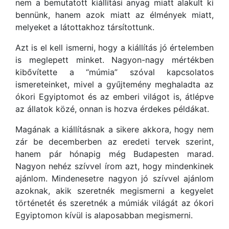
nem a bemutatott kiállítási anyag miatt alakult ki
bennünk, hanem azok miatt az élmények miatt,
melyeket a látottakhoz társítottunk.
Azt is el kell ismerni, hogy a kiállítás jó értelemben
is meglepett minket. Nagyon-nagy mértékben
kibővítette a “múmia” szóval kapcsolatos
ismereteinket, mivel a gyűjtemény meghaladta az
ókori Egyiptomot és az emberi világot is, átlépve
az állatok közé, onnan is hozva érdekes példákat.
Magának a kiállításnak a sikere akkora, hogy nem
zár be decemberben az eredeti tervek szerint,
hanem pár hónapig még Budapesten marad.
Nagyon nehéz szívvel írom azt, hogy mindenkinek
ajánlom. Mindenesetre nagyon jó szívvel ajánlom
azoknak, akik szeretnék megismerni a kegyelet
történetét és szeretnék a múmiák világát az ókori
Egyiptomon kívül is alaposabban megismerni.