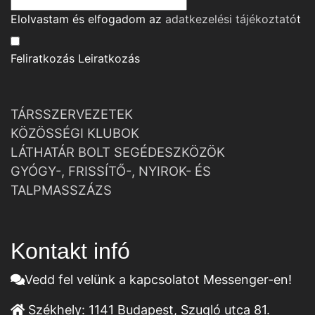
Elolvastam és elfogadom az
adatkezelési tájékoztató
t
Feliratkozás
Leiratkozás
TÁRSSZERVEZETEK
KÖZÖSSÉGI KLUBOK
LÁTHATÁR BOLT SEGÉDESZKÖZÖK
GYÓGY-, FRISSÍTŐ-, NYIROK- ÉS
TALPMASSZÁZS
Kontakt infó
Vedd fel velünk a kapcsolatot Messenger-en!
Székhely:
1141 Budapest, Szugló utca 81.