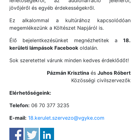
lehetőségekről, az audionarráció jelenéről,
jövőjéről és egyéb érdekességekről.
Ez alkalommal a kultúrához kapcsolódóan
megemlékezünk a Költészet Napjáról is.
Élő bejelentkezésünket megnézhetitek a
18.
kerületi lámpások
Facebook
oldalán.
Sok szeretettel várunk minden kedves érdeklődőt!
Pázmán Krisztina
és
Juhos Róbert
Közösségi civilszervezők
Elérhetőségeink:
Telefon:
06 70 377 3235
E-mail:
18.kerulet.szervezo@vgyke.com