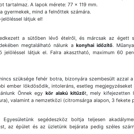
pot tartalmaz. A lapok mérete: 77 x 119 mm.
a gyermekek, mind a felnőttek számára.
elöléssel látjuk el!
dkezett a sütőben lévő ételről, és márcsak az égett sza
rdekében megtalálható nálunk a
konyhai időzítő
. Műanya
ató jelöléssel látjuk el. Falra akasztható, maximum 60 per
nincs szüksége fehér botra, bizonyára szembesült azzal a
 ember lökdösődik, intoleráns, esetleg megjegyzéseket is
ajánlunk Önnek egy
kör alakú kitűző
t, mely kifejezetten
ura), valamint a nemzetközi (citromsárga alapon, 3 fekete 
gy Egyesületünk segédeszköz boltja teljesen akadályme
st, az épület és az üzletünk bejárata pedig széles szár