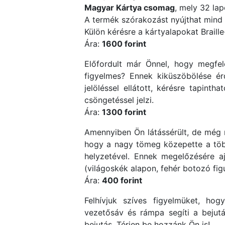
Magyar Kártya csomag
, mely 32 la
A termék szórakozást nyújthat mind 
Külön kérésre a kártyalapokat Braille-j
Ára:
1600 forint
Előfordult már Önnel, hogy megfele
figyelmes? Ennek kiküszöbölése é
jelöléssel ellátott, kérésre tapinth
csöngetéssel jelzi.
Ára:
1300 forint
Amennyiben Ön látássérült, de még 
hogy a nagy tömeg közepette a többi
helyzetével. Ennek megelőzésére 
(világoskék alapon, fehér botozó fig
Ára:
400 forint
Felhívjuk szíves figyelmüket, ho
vezetősáv és rámpa segíti a bejutá
bejutás. Térjen be hozzánk Ön is!