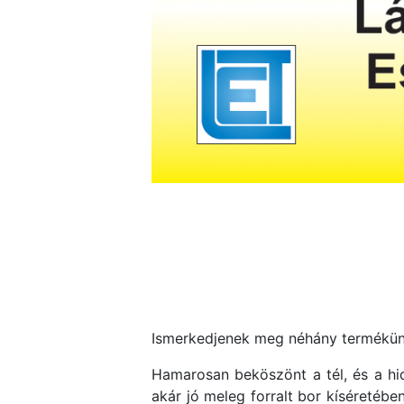
Ismerkedjenek meg néhány termékün
Hamarosan beköszönt a tél, és a hid
akár jó meleg forralt bor kíséretébe