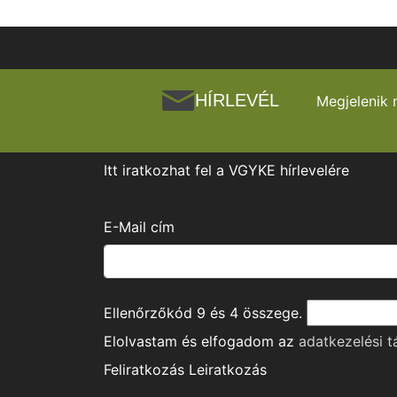
HÍRLEVÉL
Megjelenik 
Itt iratkozhat fel a VGYKE hírlevelére
E-Mail cím
Ellenőrzőkód
9
és
4
összege.
Elolvastam és elfogadom az
adatkezelési t
Feliratkozás
Leiratkozás