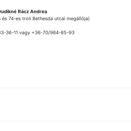
Dudikné Rácz Andrea
 és 74-es troli Bethesda utcai megállója)
383-36-11 vagy +36-70/984-85-93