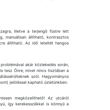
gra, illetve a terjengő füstre lett
g, manuálisan állítható, kontrasztos
cre állítható. Az idő leteltét hangos
 problémával akár közlekedés során,
 tesz Önre, mivel nincs tisztában a
 látássérülteknek szól. Hagyományos
pont) jelöléssel kapható üzletünkben.
ntesen megközelíthető! Az utcáról
nyú, így kerekesszékkel is könnyű a