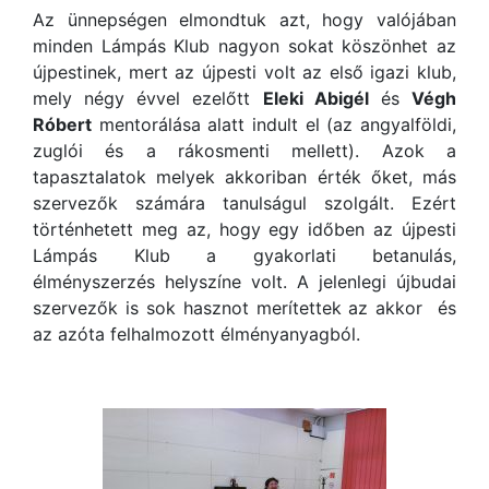
Az ünnepségen elmondtuk azt, hogy valójában
minden Lámpás Klub nagyon sokat köszönhet az
újpestinek, mert az újpesti volt az első igazi klub,
mely négy évvel ezelőtt
Eleki Abigél
és
Végh
Róbert
mentorálása alatt indult el (az angyalföldi,
zuglói és a rákosmenti mellett). Azok a
tapasztalatok melyek akkoriban érték őket, más
szervezők számára tanulságul szolgált. Ezért
történhetett meg az, hogy egy időben az újpesti
Lámpás Klub a gyakorlati betanulás,
élményszerzés helyszíne volt. A jelenlegi újbudai
szervezők is sok hasznot merítettek az akkor és
az azóta felhalmozott élményanyagból.