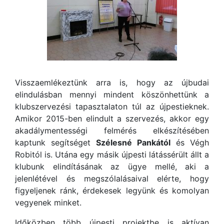
Visszaemlékeztünk arra is, hogy az újbudai
elindulásban mennyi mindent köszönhettünk a
klubszervezési tapasztalaton túl az újpestieknek.
Amikor 2015-ben elindult a szervezés, akkor egy
akadálymentességi felmérés elkészítésében
kaptunk segítséget
Szélesné Pankától
és Végh
Robitól is. Utána egy másik újpesti látássérült állt a
klubunk elindításának az ügye mellé, aki a
jelenlétével és megszólalásaival elérte, hogy
figyeljenek ránk, érdekesek legyünk és komolyan
vegyenek minket.
Időközben több újpesti projektbe is aktívan