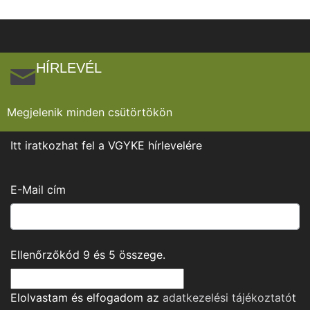
HÍRLEVÉL
Megjelenik minden csütörtökön
Itt iratkozhat fel a VGYKE hírlevelére
E-Mail cím
Ellenőrzőkód
9
és
5
összege.
Elolvastam és elfogadom az
adatkezelési tájékoztató
t