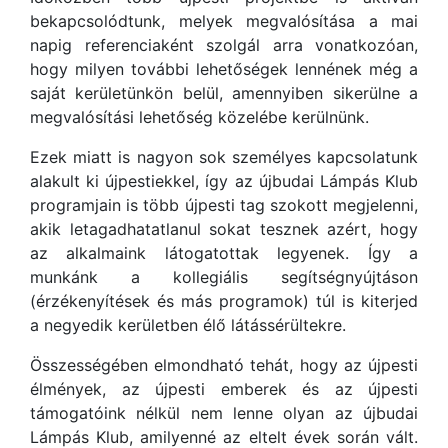
bekapcsolódtunk, melyek megvalósítása a mai
napig referenciaként szolgál arra vonatkozóan,
hogy milyen további lehetőségek lennének még a
saját kerületünkön belül, amennyiben sikerülne a
megvalósítási lehetőség közelébe kerülnünk.
Ezek miatt is nagyon sok személyes kapcsolatunk
alakult ki újpestiekkel, így az újbudai Lámpás Klub
programjain is több újpesti tag szokott megjelenni,
akik letagadhatatlanul sokat tesznek azért, hogy
az alkalmaink látogatottak legyenek. Így a
munkánk a kollegiális segítségnyújtáson
(érzékenyítések és más programok) túl is kiterjed
a negyedik kerületben élő látássérültekre.
Összességében elmondható tehát, hogy az újpesti
élmények, az újpesti emberek és az újpesti
támogatóink nélkül nem lenne olyan az újbudai
Lámpás Klub, amilyenné az eltelt évek során vált.