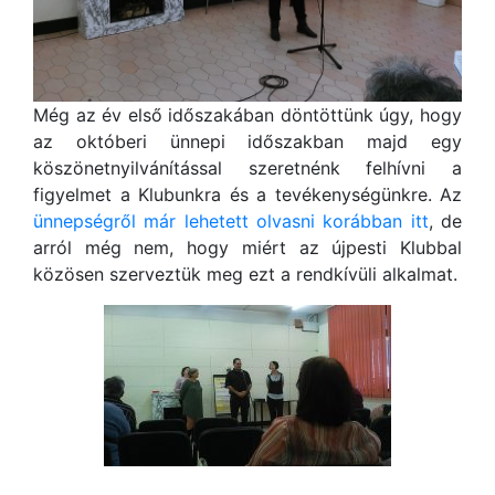
Még az év első időszakában döntöttünk úgy, hogy
az októberi ünnepi időszakban majd egy
köszönetnyilvánítással szeretnénk felhívni a
figyelmet a Klubunkra és a tevékenységünkre. Az
ünnepségről már lehetett olvasni korábban itt
, de
arról még nem, hogy miért az újpesti Klubbal
közösen szerveztük meg ezt a rendkívüli alkalmat.