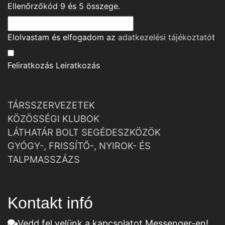
Ellenőrzőkód
9
és
5
összege.
Elolvastam és elfogadom az
adatkezelési tájékoztató
t
Feliratkozás
Leiratkozás
TÁRSSZERVEZETEK
KÖZÖSSÉGI KLUBOK
LÁTHATÁR BOLT SEGÉDESZKÖZÖK
GYÓGY-, FRISSÍTŐ-, NYIROK- ÉS
TALPMASSZÁZS
Kontakt infó
Vedd fel velünk a kapcsolatot Messenger-en!