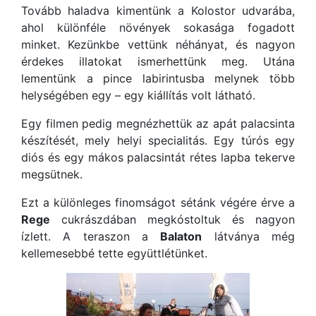
Tovább haladva kimentünk a Kolostor udvarába,
ahol különféle növények sokasága fogadott
minket. Kezünkbe vettünk néhányat, és nagyon
érdekes illatokat ismerhettünk meg. Utána
lementünk a pince labirintusba melynek több
helységében egy – egy kiállítás volt látható.
Egy filmen pedig megnézhettük az apát palacsinta
készítését, mely helyi specialitás. Egy túrós egy
diós és egy mákos palacsintát rétes lapba tekerve
megsütnek.
Ezt a különleges finomságot sétánk végére érve a
Rege
cukrászdában megkóstoltuk és nagyon
ízlett. A teraszon a
Balaton
látványa még
kellemesebbé tette együttlétünket.