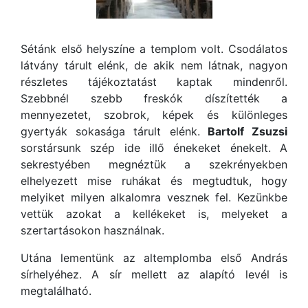
Sétánk első helyszíne a templom volt. Csodálatos
látvány tárult elénk, de akik nem látnak, nagyon
részletes tájékoztatást kaptak mindenről.
Szebbnél szebb freskók díszítették a
mennyezetet, szobrok, képek és különleges
gyertyák sokasága tárult elénk.
Bartolf Zsuzsi
sorstársunk szép ide illő énekeket énekelt. A
sekrestyében megnéztük a szekrényekben
elhelyezett mise ruhákat és megtudtuk, hogy
melyiket milyen alkalomra vesznek fel. Kezünkbe
vettük azokat a kellékeket is, melyeket a
szertartásokon használnak.
Utána lementünk az altemplomba első András
sírhelyéhez. A sír mellett az alapító levél is
megtalálható.