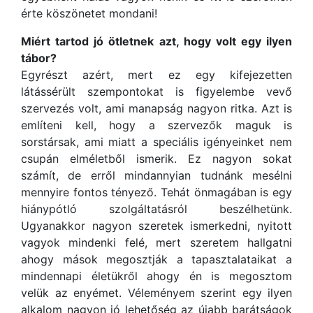
érte köszönetet mondani!
Miért tartod jó ötletnek azt, hogy volt egy ilyen
tábor?
Egyrészt azért, mert ez egy kifejezetten
látássérült szempontokat is figyelembe vevő
szervezés volt, ami manapság nagyon ritka. Azt is
említeni kell, hogy a szervezők maguk is
sorstársak, ami miatt a speciális igényeinket nem
csupán elméletből ismerik. Ez nagyon sokat
számít, de erről mindannyian tudnánk mesélni
mennyire fontos tényező. Tehát önmagában is egy
hiánypótló szolgáltatásról beszélhetünk.
Ugyanakkor nagyon szeretek ismerkedni, nyitott
vagyok mindenki felé, mert szeretem hallgatni
ahogy mások megosztják a tapasztalataikat a
mindennapi életükről ahogy én is megosztom
velük az enyémet. Véleményem szerint egy ilyen
alkalom nagyon jó lehetőség az újabb barátságok