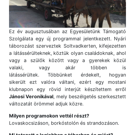
Ez év augusztusában az Egyesületünk Támogató
Szolgálata egy új programmal jelentkezett. Nyári
táborozást szerveztek Soltvadkerten, kifejezetten
a látássérülteknek, köztük olyan családoknak, ahol
vagy a szülők között vagy a gyerekek közül
valaki, vagy akár többen is
látássérültek. Többünket érdekelt, hogyan
sikerült ezt valóra váltani, ezért egy mostani
klubnapon egy rövid interjút készítettem erről
Jánosi Veronikával
, mely beszélgetés szerkesztett
változatát örömmel adjuk közre.
Milyen programokon vettél részt?
Lovaskocsizáson, borkóstolón és strandozáson.