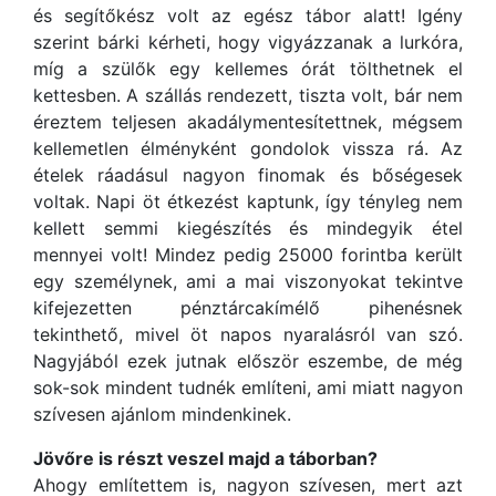
és segítőkész volt az egész tábor alatt! Igény
szerint bárki kérheti, hogy vigyázzanak a lurkóra,
míg a szülők egy kellemes órát tölthetnek el
kettesben. A szállás rendezett, tiszta volt, bár nem
éreztem teljesen akadálymentesítettnek, mégsem
kellemetlen élményként gondolok vissza rá. Az
ételek ráadásul nagyon finomak és bőségesek
voltak. Napi öt étkezést kaptunk, így tényleg nem
kellett semmi kiegészítés és mindegyik étel
mennyei volt! Mindez pedig 25000 forintba került
egy személynek, ami a mai viszonyokat tekintve
kifejezetten pénztárcakímélő pihenésnek
tekinthető, mivel öt napos nyaralásról van szó.
Nagyjából ezek jutnak először eszembe, de még
sok-sok mindent tudnék említeni, ami miatt nagyon
szívesen ajánlom mindenkinek.
Jövőre is részt veszel majd a táborban?
Ahogy említettem is, nagyon szívesen, mert azt