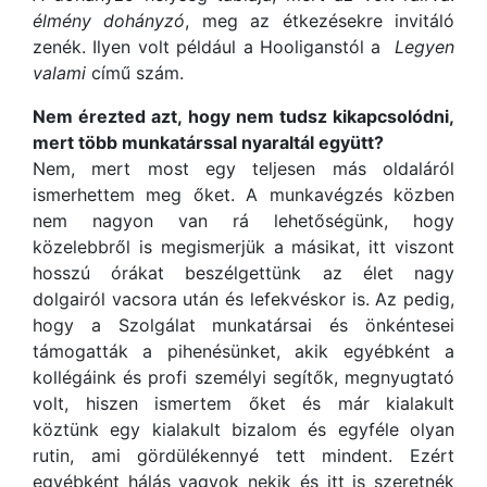
élmény dohányzó
, meg az étkezésekre invitáló
zenék. Ilyen volt például a Hooliganstól a
Legyen
valami
című szám.
Nem érezted azt, hogy nem tudsz kikapcsolódni,
mert több munkatárssal nyaraltál együtt?
Nem, mert most egy teljesen más oldaláról
ismerhettem meg őket. A munkavégzés közben
nem nagyon van rá lehetőségünk, hogy
közelebbről is megismerjük a másikat, itt viszont
hosszú órákat beszélgettünk az élet nagy
dolgairól vacsora után és lefekvéskor is. Az pedig,
hogy a Szolgálat munkatársai és önkéntesei
támogatták a pihenésünket, akik egyébként a
kollégáink és profi személyi segítők, megnyugtató
volt, hiszen ismertem őket és már kialakult
köztünk egy kialakult bizalom és egyféle olyan
rutin, ami gördülékennyé tett mindent. Ezért
egyébként hálás vagyok nekik és itt is szeretnék