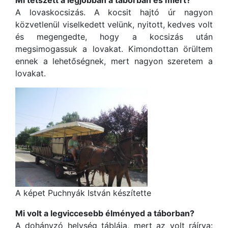
Mi tetszett a legjobban a táborban és miért?
A lovaskocsizás. A kocsit hajtó úr nagyon
közvetlenül viselkedett velünk, nyitott, kedves volt
és megengedte, hogy a kocsizás után
megsimogassuk a lovakat. Kimondottan örültem
ennek a lehetőségnek, mert nagyon szeretem a
lovakat.
A képet Puchnyák István készítette
Mi volt a legviccesebb élményed a táborban?
A dohányzó helység táblája, mert az volt ráírva: