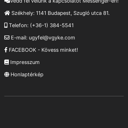
Vedd fel velünk a kapcsolatot Messenger-en!
Székhely:
1141 Budapest, Szugló utca 81.
Telefon:
(+36-1) 384-5541
E-mail:
ugyfel@vgyke.com
FACEBOOK - Kövess minket!
Impresszum
Honlaptérkép