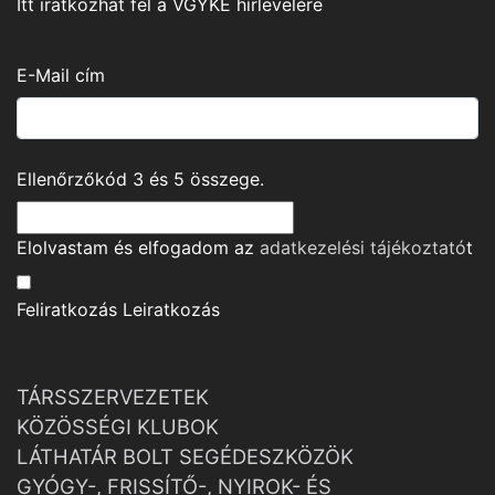
Itt iratkozhat fel a VGYKE hírlevelére
E-Mail cím
Ellenőrzőkód
3
és
5
összege.
Elolvastam és elfogadom az
adatkezelési tájékoztató
t
Feliratkozás
Leiratkozás
TÁRSSZERVEZETEK
KÖZÖSSÉGI KLUBOK
LÁTHATÁR BOLT SEGÉDESZKÖZÖK
GYÓGY-, FRISSÍTŐ-, NYIROK- ÉS