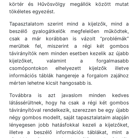
körtér és Hűvösvölgy megállók között mutat
tökéletes egyezést.
Tapasztalatom szerint mind a kijelzők, mind a
beszélő gyalogátkelők megfelelően működtek,
csak a már korábban is vázolt “problémák”
merültek fel, miszerint a régi két gombos
távirányítók nem minden esetben kezelik az újabb
kijelzőket, valamint a forgalmasabb
csomópontokon elhelyezett kijelzők illetve
információs táblák hangereje a forgalom zajához
mérten lehetne kicsit hangosabb is.
Továbbra is azt javaslom minden kedves
látássérültnek, hogy ha csak a régi két gombos
távirányítóval rendelkezik, szerezzen be egy újabb
négy gombos modellt, saját tapasztalataim alapján
lényegesen jobb hatásfokkal kezeli a kijelzőket,
illetve a beszélő információs táblákat, mint a