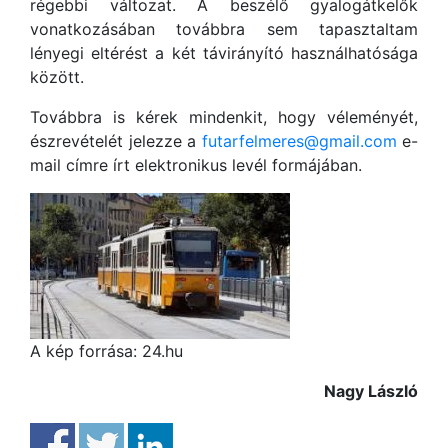
régebbi változat. A beszélő gyalogátkelők
vonatkozásában továbbra sem tapasztaltam
lényegi eltérést a két távirányító használhatósága
között.
Továbbra is kérek mindenkit, hogy véleményét,
észrevételét jelezze a
futarfelmeres@gmail.com
e-
mail címre írt elektronikus levél formájában.
A kép forrása: 24.hu
Nagy László