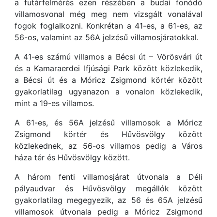
a futárfelmérés ezen részében a budai fonódó
villamosvonal még meg nem vizsgált vonalával
fogok foglalkozni. Konkrétan a 41-es, a 61-es, az
56-os, valamint az 56A jelzésű villamosjáratokkal.
A 41-es számú villamos a Bécsi út – Vörösvári út
és a Kamaraerdei Ifjúsági Park között közlekedik,
a Bécsi út és a Móricz Zsigmond körtér között
gyakorlatilag ugyanazon a vonalon közlekedik,
mint a 19-es villamos.
A 61-es, és 56A jelzésű villamosok a Móricz
Zsigmond körtér és Hűvösvölgy között
közlekednek, az 56-os villamos pedig a Város
háza tér és Hűvösvölgy között.
A három fenti villamosjárat útvonala a Déli
pályaudvar és Hűvösvölgy megállók között
gyakorlatilag megegyezik, az 56 és 65A jelzésű
villamosok útvonala pedig a Móricz Zsigmond