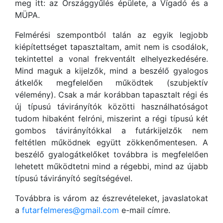
meg itt: az Országgyűlés épülete, a Vígadó és a
MÜPA.
Felmérési szempontból talán az egyik legjobb
kiépítettséget tapasztaltam, amit nem is csodálok,
tekintettel a vonal frekventált elhelyezkedésére.
Mind maguk a kijelzők, mind a beszélő gyalogos
átkelők megfelelően működtek (szubjektív
vélemény). Csak a már korábban tapasztalt régi és
új típusú távirányítók közötti használhatóságot
tudom hibaként felróni, miszerint a régi típusú két
gombos távirányítókkal a futárkijelzők nem
feltétlen működnek együtt zökkenőmentesen. A
beszélő gyalogátkelőket továbbra is megfelelően
lehetett működtetni mind a régebbi, mind az újabb
típusú távirányító segítségével.
Továbbra is várom az észrevételeket, javaslatokat
a
futarfelmeres@gmail.com
e-mail címre.