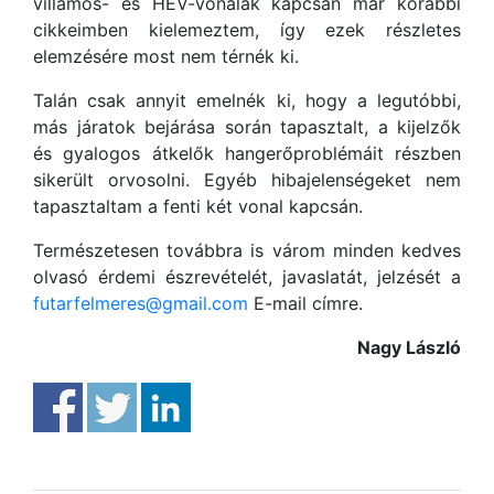
villamos- és HÉV-vonalak kapcsán már korábbi
cikkeimben kielemeztem, így ezek részletes
elemzésére most nem térnék ki.
Talán csak annyit emelnék ki, hogy a legutóbbi,
más járatok bejárása során tapasztalt, a kijelzők
és gyalogos átkelők hangerőproblémáit részben
sikerült orvosolni. Egyéb hibajelenségeket nem
tapasztaltam a fenti két vonal kapcsán.
Természetesen továbbra is várom minden kedves
olvasó érdemi észrevételét, javaslatát, jelzését a
futarfelmeres@gmail.com
E-mail címre.
Nagy László