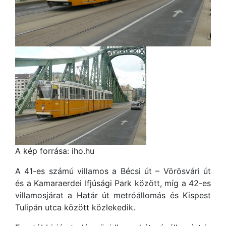
A kép forrása: iho.hu
A 41-es számú villamos a Bécsi út – Vörösvári út
és a Kamaraerdei Ifjúsági Park között, míg a 42-es
villamosjárat a Határ út metróállomás és Kispest
Tulipán utca között közlekedik.