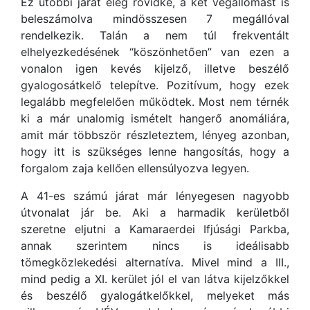
Ez utóbbi járat elég rövidke, a két végállomást is
beleszámolva mindösszesen 7 megállóval
rendelkezik. Talán a nem túl frekventált
elhelyezkedésének “köszönhetően” van ezen a
vonalon igen kevés kijelző, illetve beszélő
gyalogosátkelő telepítve. Pozitívum, hogy ezek
legalább megfelelően működtek. Most nem térnék
ki a már unalomig ismételt hangerő anomáliára,
amit már többször részleteztem, lényeg azonban,
hogy itt is szükséges lenne hangosítás, hogy a
forgalom zaja kellően ellensúlyozva legyen.
A 41-es számú járat már lényegesen nagyobb
útvonalat jár be. Aki a harmadik kerületből
szeretne eljutni a Kamaraerdei Ifjúsági Parkba,
annak szerintem nincs is ideálisabb
tömegközlekedési alternatíva. Mivel mind a III.,
mind pedig a XI. kerület jól el van látva kijelzőkkel
és beszélő gyalogátkelőkkel, melyeket más