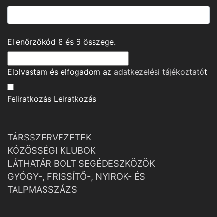
Ellenőrzőkód
8
és
6
összege.
Elolvastam és elfogadom az
adatkezelési tájékoztató
t
Feliratkozás
Leiratkozás
TÁRSSZERVEZETEK
KÖZÖSSÉGI KLUBOK
LÁTHATÁR BOLT SEGÉDESZKÖZÖK
GYÓGY-, FRISSÍTŐ-, NYIROK- ÉS
TALPMASSZÁZS