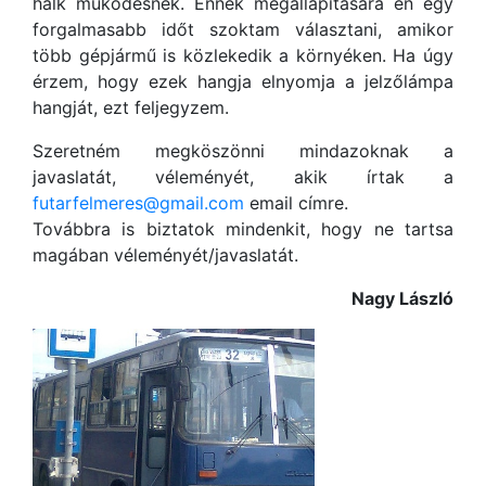
halk működésnek. Ennek megállapítására én egy
forgalmasabb időt szoktam választani, amikor
több gépjármű is közlekedik a környéken. Ha úgy
érzem, hogy ezek hangja elnyomja a jelzőlámpa
hangját, ezt feljegyzem.
Szeretném megköszönni mindazoknak a
javaslatát, véleményét, akik írtak a
futarfelmeres@gmail.com
email címre.
Továbbra is biztatok mindenkit, hogy ne tartsa
magában véleményét/javaslatát.
Nagy László