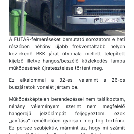
A FUTÁR-felméréseket bemutató sorozatom e heti
részében néhány újabb frekventáltabb helyen
közlekedő BKK járat útvonala mellett telepített
kijelző illetve hangos/beszélő közlekedési lámpa
működésének újratesztelése történt meg.
Ez alkalommal a 32-es, valamint a 26-os
buszjáratok vonalát jártam be.
Működésképtelen berendezéssel nem találkoztam,
néhány véleményem szerint nem megfelelő
hangerejű jelzőlámpát feljegyeztem, ezek
„javítása” remélhetően gyorsan meg fog történni.
Ez persze szubjektív, mármint az, hogy mi számít