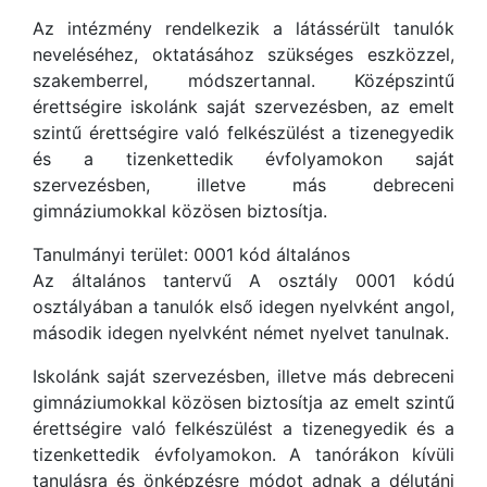
Az intézmény rendelkezik a látássérült tanulók
neveléséhez, oktatásához szükséges eszközzel,
szakemberrel, módszertannal. Középszintű
érettségire iskolánk saját szervezésben, az emelt
szintű érettségire való felkészülést a tizenegyedik
és a tizenkettedik évfolyamokon saját
szervezésben, illetve más debreceni
gimnáziumokkal közösen biztosítja.
Tanulmányi terület: 0001 kód általános
Az általános tantervű A osztály 0001 kódú
osztályában a tanulók első idegen nyelvként angol,
második idegen nyelvként német nyelvet tanulnak.
Iskolánk saját szervezésben, illetve más debreceni
gimnáziumokkal közösen biztosítja az emelt szintű
érettségire való felkészülést a tizenegyedik és a
tizenkettedik évfolyamokon. A tanórákon kívüli
tanulásra és önképzésre módot adnak a délutáni