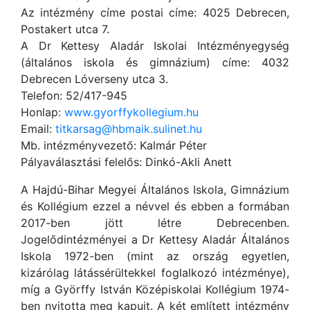
Az intézmény címe postai címe: 4025 Debrecen,
Postakert utca 7.
A Dr Kettesy Aladár Iskolai Intézményegység
(általános iskola és gimnázium) címe: 4032
Debrecen Lóverseny utca 3.
Telefon: 52/417-945
Honlap:
www.gyorffykollegium.hu
Email:
titkarsag@hbmaik.sulinet.hu
Mb. intézményvezető: Kalmár Péter
Pályaválasztási felelős: Dinkó-Akli Anett
A Hajdú-Bihar Megyei Általános Iskola, Gimnázium
és Kollégium ezzel a névvel és ebben a formában
2017-ben jött létre Debrecenben.
Jogelődintézményei a Dr Kettesy Aladár Általános
Iskola 1972-ben (mint az ország egyetlen,
kizárólag látássérültekkel foglalkozó intézménye),
míg a Györffy István Középiskolai Kollégium 1974-
ben nyitotta meg kapuit. A két említett intézmény