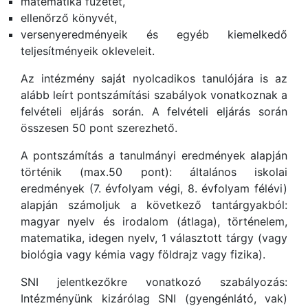
matematika füzetét,
ellenőrző könyvét,
versenyeredményeik és egyéb kiemelkedő
teljesítményeik okleveleit.
Az intézmény saját nyolcadikos tanulójára is az
alább leírt pontszámítási szabályok vonatkoznak a
felvételi eljárás során. A felvételi eljárás során
összesen 50 pont szerezhető.
A pontszámítás a tanulmányi eredmények alapján
történik (max.50 pont): általános iskolai
eredmények (7. évfolyam végi, 8. évfolyam félévi)
alapján számoljuk a következő tantárgyakból:
magyar nyelv és irodalom (átlaga), történelem,
matematika, idegen nyelv, 1 választott tárgy (vagy
biológia vagy kémia vagy földrajz vagy fizika).
SNI jelentkezőkre vonatkozó szabályozás:
Intézményünk kizárólag SNI (gyengénlátó, vak)