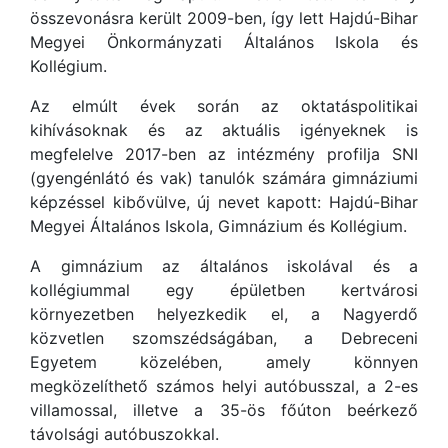
összevonásra került 2009-ben, így lett Hajdú-Bihar
Megyei Önkormányzati Általános Iskola és
Kollégium.
Az elmúlt évek során az oktatáspolitikai
kihívásoknak és az aktuális igényeknek is
megfelelve 2017-ben az intézmény profilja SNI
(gyengénlátó és vak) tanulók számára gimnáziumi
képzéssel kibővülve, új nevet kapott: Hajdú-Bihar
Megyei Általános Iskola, Gimnázium és Kollégium.
A gimnázium az általános iskolával és a
kollégiummal egy épületben kertvárosi
környezetben helyezkedik el, a Nagyerdő
közvetlen szomszédságában, a Debreceni
Egyetem közelében, amely könnyen
megközelíthető számos helyi autóbusszal, a 2-es
villamossal, illetve a 35-ös főúton beérkező
távolsági autóbuszokkal.