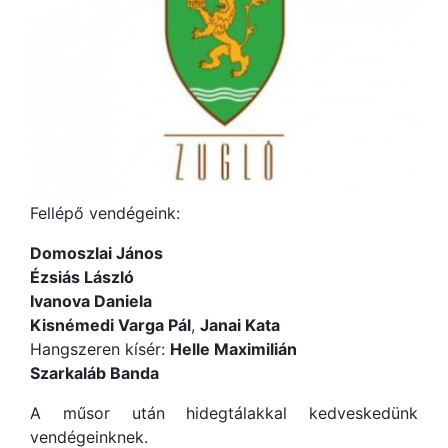
Fellépő vendégeink:
Domoszlai János
Ézsiás László
Ivanova Daniela
Kisnémedi Varga Pál
,
Janai Kata
Hangszeren kísér:
Helle Maximilián
Szarkaláb Banda
A műsor után hidegtálakkal kedveskedünk
vendégeinknek.