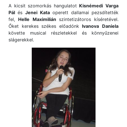
A kicsit szomorkás hangulatot
Kisnémedi
Varga
Pál
és
Jenei
Kata
operett dallamai pezsdítették
fel,
Helle
Maximilián
szintetizátoros kíséretével.
Őket kerekes székes előadónk
Ivanova
Daniela
követte musical részletekkel és könnyűzenei
slágerekkel.