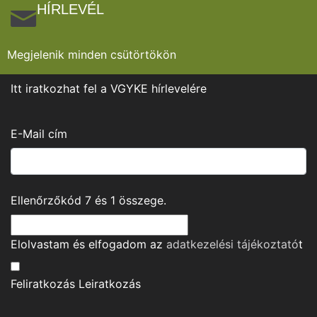
HÍRLEVÉL
Megjelenik minden csütörtökön
Itt iratkozhat fel a VGYKE hírlevelére
E-Mail cím
Ellenőrzőkód
7
és
1
összege.
Elolvastam és elfogadom az
adatkezelési tájékoztató
t
Feliratkozás
Leiratkozás