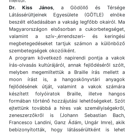
mentor.
Dr. Kiss János
, a Gödöllő és Térsége
Látássérültjeinek Egyesülete (GÖTLE) elnöke
beszélt előadásában a vakság legfőbb okairól. Ma
Magyarországon elsősorban a cukorbetegséget,
valamint a szív-,érrendszeri- és keringési
megbetegedéseket tartjuk számon a különböző
szembetegségek okozóiként.
A program következő napirendi pontja a vakok
írás-olvasás kultúrájáról, annak fejlődéséről szólt,
melyben megemlítettük a Braille írás mellett a
moon írást is, a hangoskönyvtári anyagok
fejlődésének útját, valamint a vakok számára
készített folyóiratok Braille, illetve hangos
formában történő hozzájutási lehetőségeket. Szót
ejtettünk továbbá a híres vak személyiségekről,
zeneszerzőkről is (Johann Sebastian Bach,
Francesco Landini, Ganz Ádám, Ungár Imre), akik
bebizonyították, hogy látássérültként is lehet