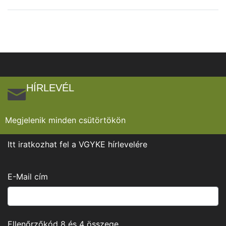
HÍRLEVÉL
Megjelenik minden csütörtökön
Itt iratkozhat fel a VGYKE hírlevelére
E-Mail cím
Ellenőrzőkód
8
és
4
összege.