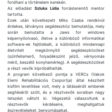
fordítani a történelem kerekén.
Az előadást
Szluka Lídia
forrásteremtő mentor
tartotta.
Ezek után következett Miks Csaba rendkívül
érdekes, látványos segédeszköz bemutatója, mely
során bemutatta a Jaws for windows
képernyőolvasó, illetve a különböző informatikai
software-ek fejlődését, a különböző mindennapi
életvitelt megkönnyítő segédeszközöket
(színfelismerő, folyadékszínt jelző, vérnyomás
mérő, beszélő konyhamérleg). A segédeszközöket
a részt vevők kipróbálhatták.
A program következő pontja a VERCs (Vakok
Elemi Rehabilitációs Csoportja) által készített
kisfilm levetítése volt, mely a látássérült emberek
segítéséről szólt, és a résztvevők soraiban nagy
tetszést váltott ki. Végezetül válaszoltunk a
résztvevők kérdéseire, meghallgattuk
észrevételeiket, benyomásaikat.