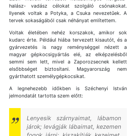
halász- vadász célokat szolgáló csónakokat.
Ilyenek voltak a Potyka, a Csuka nevezetűek. A
tervek sokaságából csak néhányat említettem.
Voltak életében nehéz korszakok, amikor sok
kudarc érte. Például hiába tervezett kisautót, és a
gyárvezetés is nagy reménységgel nézett a
magyar gépkocsigyártás elé, az elképzelésből
semmi sem lett, mivel a Zaporozsecnek kellett
elsőbbséget biztosítani. Magyarország nem
gyárthatott személygépkocsikat.
A legnehezebb időkben is Széchenyi István
jelmondatát tartotta szem előtt:
Lenyesik szárnyaimat, lábamon
járok; levágják lábaimat, kezemen
fogok járni; kiszakítják kezeimet,