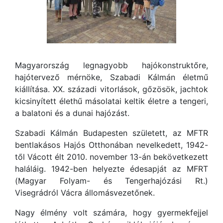
Magyarország legnagyobb hajókonstruktőre,
hajótervező mérnöke, Szabadi Kálmán életmű
kiállítása. XX. századi vitorlások, gőzösök, jachtok
kicsinyített élethű másolatai keltik életre a tengeri,
a balatoni és a dunai hajózást.
Szabadi Kálmán Budapesten született, az MFTR
bentlakásos Hajós Otthonában nevelkedett, 1942-
től Vácott élt 2010. november 13-án bekövetkezett
haláláig. 1942-ben helyezte édesapját az MFRT
(Magyar Folyam- és Tengerhajózási Rt.)
Visegrádról Vácra állomásvezetőnek.
Nagy élmény volt számára, hogy gyermekfejjel