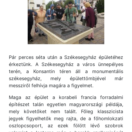
Pár perces séta után a Székesegyház épületéhez
érkeztünk. A Székesegyház a város ünnepélyes
terén, a Konsantin téren áll a monumentális
székesegyház, mely épülettömbjével már
messziről felhívja magára a figyelmet.
Maga az épület a korabeli francia forradalmi
építészet talán egyetlen magyarországi példája,
mely követőket nem talált. Főleg klasszicista
jegyek figyelhetők meg rajta, de a főhomlokzati
oszlopcsoport, az ezek fölött lévő szobrok