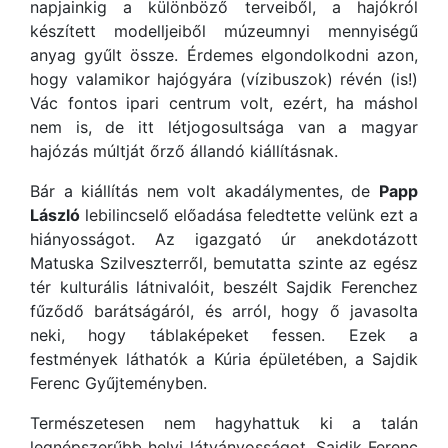
napjainkig a különböző terveiből, a hajókról
készített modelljeiből múzeumnyi mennyiségű
anyag gyűlt össze. Érdemes elgondolkodni azon,
hogy valamikor hajógyára (vízibuszok) révén (is!)
Vác fontos ipari centrum volt, ezért, ha máshol
nem is, de itt létjogosultsága van a magyar
hajózás múltját őrző állandó kiállításnak.
Bár a kiállítás nem volt akadálymentes, de
Papp
László
lebilincselő előadása feledtette velünk ezt a
hiányosságot. Az igazgató úr anekdotázott
Matuska Szilveszterről, bemutatta szinte az egész
tér kulturális látnivalóit, beszélt Sajdik Ferenchez
fűződő barátságáról, és arról, hogy ő javasolta
neki, hogy táblaképeket fessen. Ezek a
festmények láthatók a Kúria épületében, a Sajdik
Ferenc Gyűjteményben.
Természetesen nem hagyhattuk ki a talán
legnépszerűbb helyi látványosságot, Sajdik Ferenc