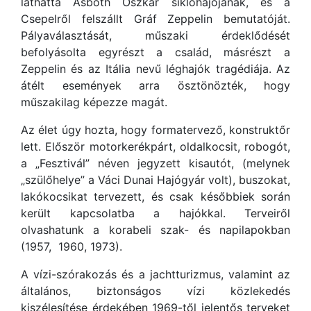
láthatta Asbóth Oszkár siklóhajójának, és a
Csepelről felszállt Gráf Zeppelin bemutatóját.
Pályaválasztását, műszaki érdeklődését
befolyásolta egyrészt a család, másrészt a
Zeppelin és az Itália nevű léghajók tragédiája. Az
átélt események arra ösztönözték, hogy
műszakilag képezze magát.
Az élet úgy hozta, hogy formatervező, konstruktőr
lett. Először motorkerékpárt, oldalkocsit, robogót,
a „Fesztivál” néven jegyzett kisautót, (melynek
„szülőhelye” a Váci Dunai Hajógyár volt), buszokat,
lakókocsikat tervezett, és csak későbbiek során
került kapcsolatba a hajókkal. Terveiről
olvashatunk a korabeli szak- és napilapokban
(1957, 1960, 1973).
A vízi-szórakozás és a jachtturizmus, valamint az
általános, biztonságos vízi közlekedés
kiszélesítése érdekében 1969-től jelentős terveket