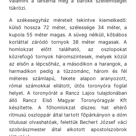
valamint a lanterna még a barokk szellemiségét
tükrözi.
A székesegyház méreteit tekintve kiemelkedő:
külső hossza 72 méter, szélessége 34 méter, a
kupola 55 méter magas. A süveg nélküli, kőbábos
korláttal záródó tornyok 38 méter magasak. A
homlokzat előtt található, az oszlopokat
közrefogó tornyok háromszintesek, melyek közül
az elsőn a lépcsőház, a másodikon a harangok, a
harmadikon pedig a tűzzománc, három és fél
méteres számlapú, fekete alapon aranyozott,
római számokkal ellátott, ütős toronyóra foglal
helyet. A toronyórát a Rancz Lajos tulajdonában
álló Rancz Első Magyar Toronyóragyár Kft
készítette. A főhomlokzat díszes: hat eltérő
ritmusú oszloppár által tartott főpárkányon a dóm
titulusai olvashatóak, felettük Bechert József váci
szobrászmester által alkotott apostolszobrok