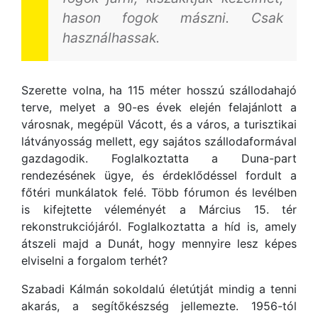
hason fogok mászni. Csak
használhassak.
Szerette volna, ha 115 méter hosszú szállodahajó
terve, melyet a 90-es évek elején felajánlott a
városnak, megépül Vácott, és a város, a turisztikai
látványosság mellett, egy sajátos szállodaformával
gazdagodik. Foglalkoztatta a Duna-part
rendezésének ügye, és érdeklődéssel fordult a
főtéri munkálatok felé. Több fórumon és levélben
is kifejtette véleményét a Március 15. tér
rekonstrukciójáról. Foglalkoztatta a híd is, amely
átszeli majd a Dunát, hogy mennyire lesz képes
elviselni a forgalom terhét?
Szabadi Kálmán sokoldalú életútját mindig a tenni
akarás, a segítőkészség jellemezte. 1956-tól