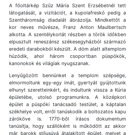
A főoltárkép Szűz Mária Szent Erzsébetnél tett
látogatását, a vizitációt, a kupolafreskó pedig a
Szentháromság diadalát ábrázolja. Mindkettőt a
kor neves művésze, Franz Anton Maulbertsch
alkotta. A szentélykorlát részben a török időkben
elpusztult reneszánsz székesegyházból származó
eredeti darabokból készült. A dóm alatt altemplom
húzódik, ahol három csoportban püspökök,
kanonokok és világiak nyugszanak.
Lenyűgözött bennünket a templom szépsége,
elmormoltunk egy-egy imát, gyertyát gyújtottunk
elhunyt szeretteinkért, és indultunk vissza a Kúria
épületébe, utolsó programunkra. A középkori
épület a püspöki tanácsadó testület, a káptalan
székhelye volt, erről tanúskodik a boltozatos kapu
záróköve is. 1770-ből írásos dokumentum
tanúsítja, hogy szállóként is működött az akkor
már barokk stílusúvá átalakított épület, melyet a