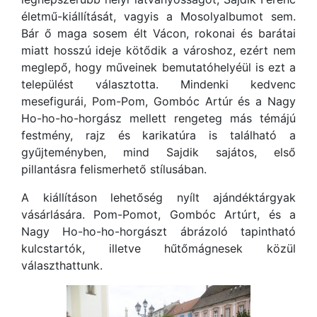
életmű-kiállítását, vagyis a Mosolyalbumot sem.
Bár ő maga sosem élt Vácon, rokonai és barátai
miatt hosszú ideje kötődik a városhoz, ezért nem
meglepő, hogy műveinek bemutatóhelyéül is ezt a
települést választotta. Mindenki kedvenc
mesefigurái, Pom-Pom, Gombóc Artúr és a Nagy
Ho-ho-ho-horgász mellett rengeteg más témájú
festmény, rajz és karikatúra is található a
gyűjteményben, mind Sajdik sajátos, első
pillantásra felismerhető stílusában.
A kiállításon lehetőség nyílt ajándéktárgyak
vásárlására. Pom-Pomot, Gombóc Artúrt, és a
Nagy Ho-ho-ho-horgászt ábrázoló tapintható
kulcstartók, illetve hűtőmágnesek közül
választhattunk.