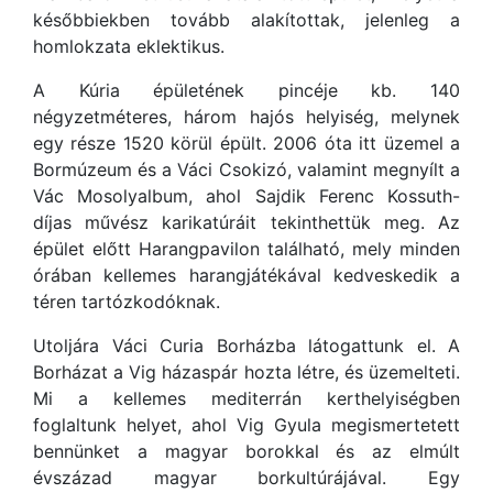
későbbiekben tovább alakítottak, jelenleg a
homlokzata eklektikus.
A Kúria épületének pincéje kb. 140
négyzetméteres, három hajós helyiség, melynek
egy része 1520 körül épült. 2006 óta itt üzemel a
Bormúzeum és a Váci Csokizó, valamint megnyílt a
Vác Mosolyalbum, ahol Sajdik Ferenc Kossuth-
díjas művész karikatúráit tekinthettük meg. Az
épület előtt Harangpavilon található, mely minden
órában kellemes harangjátékával kedveskedik a
téren tartózkodóknak.
Utoljára Váci Curia Borházba látogattunk el. A
Borházat a Vig házaspár hozta létre, és üzemelteti.
Mi a kellemes mediterrán kerthelyiségben
foglaltunk helyet, ahol Vig Gyula megismertetett
bennünket a magyar borokkal és az elmúlt
évszázad magyar borkultúrájával. Egy