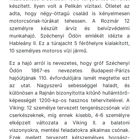
készített. Ilyen volt a Pelikán vízitaxi. Ötletet az
adta, hogy négy-öttagú család is kényelmesen
motorcsónak-túrákat tehessen. A Rozmár 12
személyre készült árvíz és belvízvédelmi
munkahajó. Széchenyi Ödön emlékét idézte a
Hableány II. Ez a túrajacht 5 férőhelyre kialakított,
10 személyes motoros vízi jármű.
Ez a hajó arról is nevezetes, hogy gróf Széchenyi
Ödön 1867-es nevezetes Budapest-Párizs
hajóútjának 110. évfordulójára ismét megtette ezt
az utat. Nagyszerű sebességgel haladt, és
különösen a Rajnán bizonyította kitűnő hullámtörő-
képességét 1200-kp-os hasznos tehervitelével. A
Viking: 12 személye tervezett tengerészcsónak vízi
cserkészeknek, míg ennek kisebb, 4-6 személyre
elképzelt változata a Viking II. a balatoni
viszonyokra, mentési feladatokra alkalmas csónak.
Ezek mellett tervezett kétszemélyes horgász-