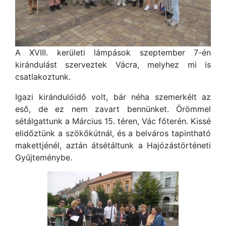
A XVIII. kerületi lámpások szeptember 7-én
kirándulást szerveztek Vácra, melyhez mi is
csatlakoztunk.
Igazi kirándulóidő volt, bár néha szemerkélt az
eső, de ez nem zavart bennünket. Örömmel
sétálgattunk a Március 15. téren, Vác főterén. Kissé
elidőztünk a szökőkútnál, és a belváros tapintható
makettjénél, aztán átsétáltunk a Hajózástörténeti
Gyűjteménybe.