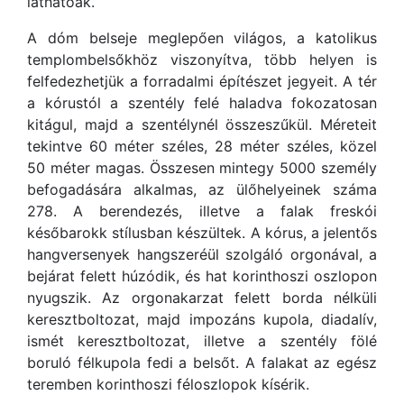
láthatóak.
A dóm belseje meglepően világos, a katolikus
templombelsőkhöz viszonyítva, több helyen is
felfedezhetjük a forradalmi építészet jegyeit. A tér
a kórustól a szentély felé haladva fokozatosan
kitágul, majd a szentélynél összeszűkül. Méreteit
tekintve 60 méter széles, 28 méter széles, közel
50 méter magas. Összesen mintegy 5000 személy
befogadására alkalmas, az ülőhelyeinek száma
278. A berendezés, illetve a falak freskói
későbarokk stílusban készültek. A kórus, a jelentős
hangversenyek hangszeréül szolgáló orgonával, a
bejárat felett húzódik, és hat korinthoszi oszlopon
nyugszik. Az orgonakarzat felett borda nélküli
keresztboltozat, majd impozáns kupola, diadalív,
ismét keresztboltozat, illetve a szentély fölé
boruló félkupola fedi a belsőt. A falakat az egész
teremben korinthoszi féloszlopok kísérik.