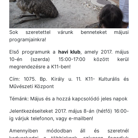
Sok szeretettel várunk benneteket májusi
programjainkra!
Első programunk a
havi klub
, amely 2017. május
10-én (szerda) 15:00-17:00 között kerül
megrendezésre a K11-ben!
Cím: 1075. Bp. Király u. 11. K11- Kulturális és
Művészeti Központ
Témánk: Május és a hozzá kapcsolódó jeles napok
Jelentkezéseiteket 2017. május 8-án (hétfő) 16:00-
ig várjuk telefonon, vagy e-mailben!
Amennyiben módodban áll és szeretnél