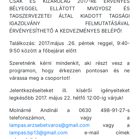
CSAK ÉS KIZÁRÓLAG 2017-RE ÉRVÉNYES
BÉLYEGGEL ELLÁTOTT MVGYOSZ ÉS
TAGSZERVEZETEI ÁLTAL KIADOTT TAGSÁGI
IGAZOLVÁNY FELMUTATÁSÁVAL
ÉRVÉNYESÍTHETŐ A KEDVEZMÉNYES BELÉPŐ!
Találkozás: 2017.május .26. péntek reggel, 9:40-
9:50 között a főbejárat előtt
Szeretnénk kérni mindenkit, aki részt vesz a
programon, hogy érkezzen pontosan és ne
várassa meg a csoportot!
Jelentkezéseiteket ill. kísérői igényeiteket
legkésőbb 2017. május 22. hétfő 12:00-ig várjuk!
Molnárné Andinál a 0630 498-91-27-s
telefonszámon, vagy a
lampas.erzsebetvaros@gmail.com
vagy a
lampas.bp13@gmail.com
e-mail címek