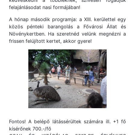
kedveskedni a többieknek, szívesen fogadjuk
felajánlásodat nasi formájában!
A hónap második programja: a XIII. kerülettel egy
közös pénteki barangolás a Fővárosi Állat és
Növénykertben. Ha szeretnéd velünk megnézni a
frissen felújított kertet, akkor gyere!
Fontos! A belépő látássérültek számára ill. +1 fő
kísérőnek 700.-/fő