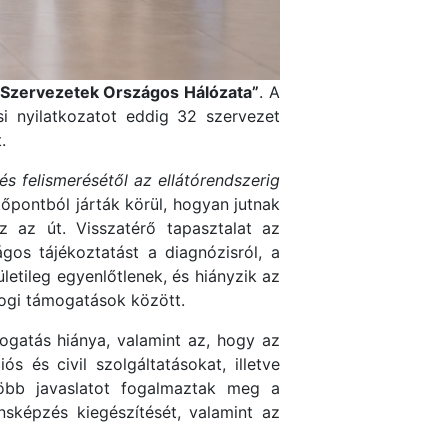
ő Szervezetek Országos Hálózata”
. A
i nyilatkozatot eddig 32 szervezet
.
és felismerésétől az ellátórendszerig
pontból járták körül, hogyan jutnak
z az út. Visszatérő tapasztalat az
gos tájékoztatást a diagnózisról, a
letileg egyenlőtlenek, és hiányzik az
 jogi támogatások között.
ogatás hiánya, valamint az, hogy az
 és civil szolgáltatásokat, illetve
 több javaslatot fogalmaztak meg a
sképzés kiegészítését, valamint az