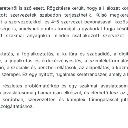
teiről is szó esett. Rögzítésre került, hogy a Hálózat ko
ott szervezetek szabadon terjeszthetik. Külső megkere
 a szervezetekkel, és 4–5 szervezet bevonásával, közösen
sége is, amelynek pontos formáját a gyakorlat fogja későb
tt szakmai anyagokra minden csatlakozott szervezet h
tatás, a foglalkoztatás, a kultúra és szabadidő, a digit
, a jogalkotás és érdekérvényesítés, a szemléletformálá
ó, a szociális és pénzbeli ellátások, az alapellátás, a köz
is szerepel. Ez egy nyitott, rugalmas keretrendszer, amely 
 részletes problématérkép és egy szakmai javaslatcsoma
a javaslatcsomag hamarosan elkészül, és elérhető lesz az
l korábban, szervezetten és komplex támogatással ju
szolgáltatáshoz.