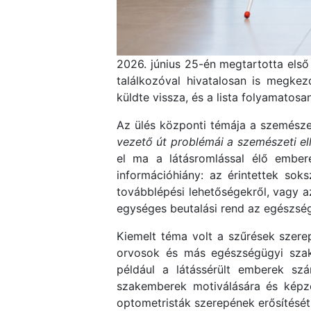
2026. június 25-én megtartotta első
találkozóval hivatalosan is megke
küldte vissza, és a lista folyamatosa
Az ülés központi témája a szemészet
vezető út problémái a szemészeti el
el ma a látásromlással élő embere
információhiány: az érintettek sok
továbblépési lehetőségekről, vagy az
egységes beutalási rend az egészségü
Kiemelt téma volt a szűrések szere
orvosok és más egészségügyi szakem
például a látássérült emberek szá
szakemberek motiválására és képzé
optometristák szerepének erősítését