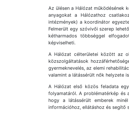
Az ülésen a Hálózat működésének kere
anyagokat a Hálózathoz csatlakoz
intézmények) a koordinátor egyeztet
Felmerült egy szóvivői szerep lehető
kétharmados többséggel elfogado
képviselheti.
A Hálózat célterületei között az ok
közszolgáltatások hozzáférhetősége
gyermeknevelés, az elemi rehabilitáci
valamint a látássérült nők helyzete 
A Hálózat első közös feladata egy
folyamatáról. A problématérkép és 
hogy a látássérült emberek miné
információhoz, ellátáshoz és segítő 