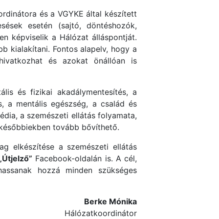
ordinátora és a VGYKE által készített
sések esetén (sajtó, döntéshozók,
 képviselik a Hálózat álláspontját.
b kialakítani. Fontos alapelv, hogy a
ivatkozhat és azokat önállóan is
ális és fizikai akadálymentesítés, a
s, a mentális egészség, a család és
média, a szemészeti ellátás folyamata,
a későbbiekben tovább bővíthető.
g elkészítése a szemészeti ellátás
„Útjelző”
Facebook-oldalán is. A cél,
thassanak hozzá minden szükséges
Berke Mónika
Hálózatkoordinátor