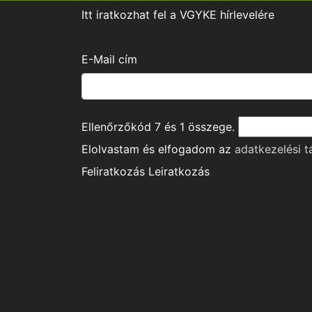
Itt iratkozhat fel a VGYKE hírlevelére
E-Mail cím
Ellenőrzőkód
7
és
1
összege.
Elolvastam és elfogadom az
adatkezelési t
Feliratkozás
Leiratkozás