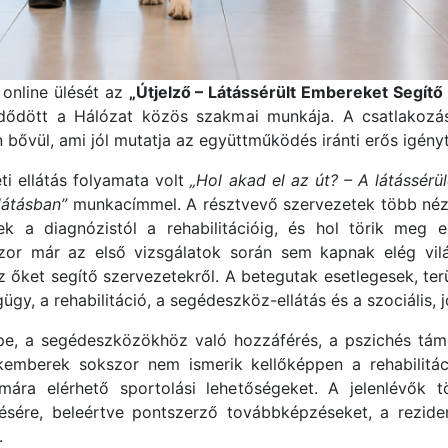
 online ülését az
„Útjelző – Látássérült Embereket Segít
zdődött a Hálózat közös szakmai munkája. A csatlakozás
n bővül, ami jól mutatja az együttműködés iránti erős igényt
i ellátás folyamata volt
„Hol akad el az út? – A látássérül
látásban”
munkacímmel. A résztvevő szervezetek több néző
k a diagnózistól a rehabilitációig, és hol törik meg e
szor már az első vizsgálatok során sem kapnak elég vilá
 őket segítő szervezetekről. A betegutak esetlegesek, terü
gy, a rehabilitáció, a segédeszköz-ellátás és a szociális,
pe, a segédeszközökhöz való hozzáférés, a pszichés tám
berek sokszor nem ismerik kellőképpen a rehabilitációs
mára elérhető sportolási lehetőségeket. A jelenlévők
sére, beleértve pontszerző továbbképzéseket, a reziden
.