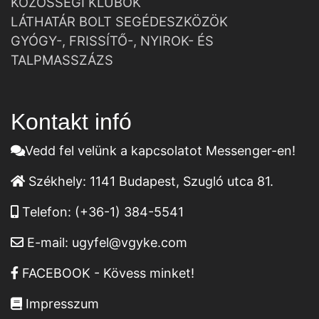
KÖZÖSSÉGI KLUBOK
LÁTHATÁR BOLT SEGÉDESZKÖZÖK
GYÓGY-, FRISSÍTŐ-, NYIROK- ÉS
TALPMASSZÁZS
Kontakt infó
Vedd fel velünk a kapcsolatot Messenger-en!
Székhely:
1141 Budapest, Szugló utca 81.
Telefon:
(+36-1) 384-5541
E-mail:
ugyfel@vgyke.com
FACEBOOK - Kövess minket!
Impresszum