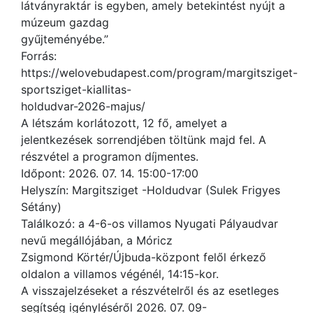
látványraktár is egyben, amely betekintést nyújt a
múzeum gazdag
gyűjteményébe.”
Forrás:
https://welovebudapest.com/program/margitsziget-
sportsziget-kiallitas-
holdudvar-2026-majus/
A létszám korlátozott, 12 fő, amelyet a
jelentkezések sorrendjében töltünk majd fel. A
részvétel a programon díjmentes.
Időpont: 2026. 07. 14. 15:00-17:00
Helyszín: Margitsziget -Holdudvar (Sulek Frigyes
Sétány)
Találkozó: a 4-6-os villamos Nyugati Pályaudvar
nevű megállójában, a Móricz
Zsigmond Körtér/Újbuda-központ felől érkező
oldalon a villamos végénél, 14:15-kor.
A visszajelzéseket a részvételről és az esetleges
segítség igényléséről 2026. 07. 09-