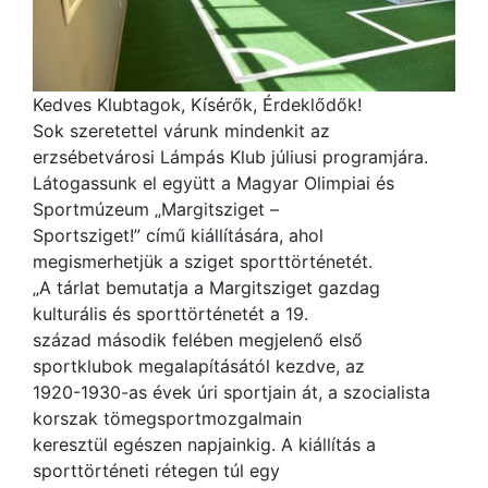
Kedves Klubtagok, Kísérők, Érdeklődők!
Sok szeretettel várunk mindenkit az
erzsébetvárosi Lámpás Klub júliusi programjára.
Látogassunk el együtt a Magyar Olimpiai és
Sportmúzeum „Margitsziget –
Sportsziget!” című kiállítására, ahol
megismerhetjük a sziget sporttörténetét.
„A tárlat bemutatja a Margitsziget gazdag
kulturális és sporttörténetét a 19.
század második felében megjelenő első
sportklubok megalapításától kezdve, az
1920-1930-as évek úri sportjain át, a szocialista
korszak tömegsportmozgalmain
keresztül egészen napjainkig. A kiállítás a
sporttörténeti rétegen túl egy